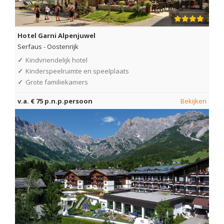
Hotel Garni Alpenjuwel
Serfaus
-
Oostenrijk
✓
Kindvriendelijk hotel
✓
Kinderspeelruimte en speelplaats
✓
Grote familiekamers
v.a. € 75 p.n.p.persoon
Bekijken