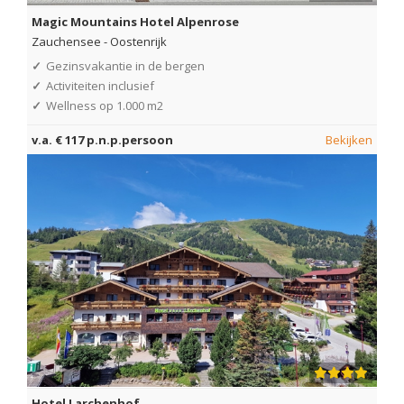
Magic Mountains Hotel Alpenrose
Zauchensee
-
Oostenrijk
✓
Gezinsvakantie in de bergen
✓
Activiteiten inclusief
✓
Wellness op 1.000 m2
v.a. € 117 p.n.p.persoon
Bekijken
Hotel Larchenhof