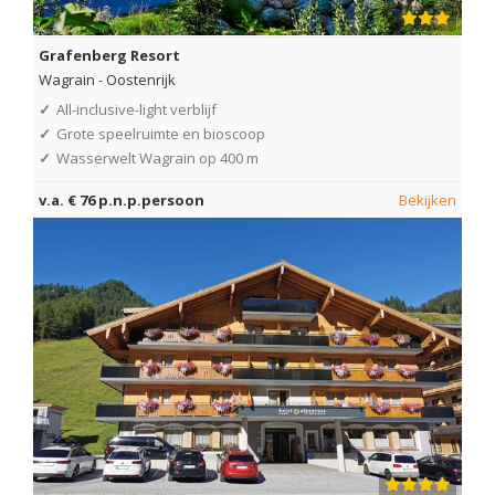
Grafenberg Resort
Wagrain
-
Oostenrijk
✓
All-inclusive-light verblijf
✓
Grote speelruimte en bioscoop
✓
Wasserwelt Wagrain op 400 m
v.a. € 76 p.n.p.persoon
Bekijken