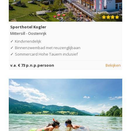
Sporthotel Kogler
Mittersill
-
Oostenrijk
✓
Kindvriendelijk
✓
Binnenzwembad met reuzenglijbaan
✓
Sommercard Hohe Tauern inclusief
v.a. € 73 p.n.p.persoon
Bekijken