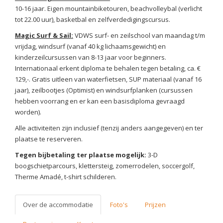
10-16 jaar. Eigen mountainbiketouren, beachvolleybal (verlicht
tot 22.00 uur), basketbal en zelfverdedigingscursus.
Magic Surf & Sail:
VDWS surf- en zeilschool van maandag t/m
vrijdag, windsurf (vanaf 40 kg lichaamsgewicht) en
kinderzeilcursussen van 8-13 jaar voor beginners.
Internationaal erkent diploma te behalen tegen betaling, ca. €
129,-. Gratis uitleen van waterfietsen, SUP materiaal (vanaf 16
jaar), zeilbootjes (Optimist) en windsurfplanken (cursussen
hebben voorrang en er kan een basisdiploma gevraagd
worden).
Alle activiteiten zijn inclusief (tenzij anders aangegeven) en ter
plaatse te reserveren.
Tegen bijbetaling ter plaatse mogelijk:
3-D
boogschietparcours,
klettersteig, zomerrodelen, soccergolf,
Therme Amadé, t-shirt schilderen.
Over de accommodatie
Foto's
Prijzen