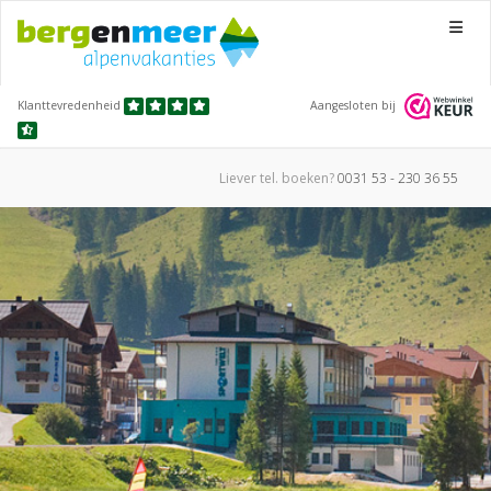
Menu
Klanttevredenheid
Aangesloten bij
Liever tel.
boeken?
0031 53 - 230 36 55