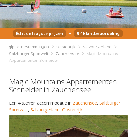
Écht de laagste prijzen
+
9,4 klantbeoordeling
Bestemmingen
Oostenrijk
Salzburgerland
Salzburger Sportwelt
Zauchensee
Magic Mountains
Appartementen Schneider
Magic Mountains Appartementen
Schneider in Zauchensee
Een 4-sterren accommodatie in
Zauchensee
,
Salzburger
Sportwelt
,
Salzburgerland
,
Oostenrijk
.