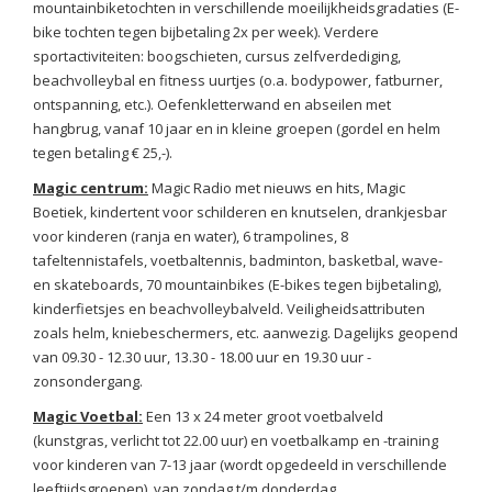
mountainbiketochten in verschillende moeilijkheidsgradaties (E-
bike tochten tegen bijbetaling 2x per week). Verdere
sportactiviteiten: boogschieten, cursus zelfverdediging,
beachvolleybal en fitness uurtjes (o.a. bodypower, fatburner,
ontspanning, etc.). Oefenkletterwand en abseilen met
hangbrug, vanaf 10 jaar en in kleine groepen (gordel en helm
tegen betaling € 25,-).
Magic centrum:
Magic Radio met nieuws en hits, Magic
Boetiek, kindertent voor schilderen en knutselen, drankjesbar
voor kinderen (ranja en water), 6 trampolines, 8
tafeltennistafels, voetbaltennis, badminton, basketbal, wave-
en skateboards, 70 mountainbikes (E-bikes tegen bijbetaling),
kinderfietsjes en beachvolleybalveld. Veiligheidsattributen
zoals helm, kniebeschermers, etc. aanwezig. Dagelijks geopend
van 09.30 - 12.30 uur, 13.30 - 18.00 uur en 19.30 uur -
zonsondergang.
Magic Voetbal:
Een 13 x 24 meter groot voetbalveld
(kunstgras, verlicht tot 22.00 uur) en voetbalkamp en -training
voor kinderen van 7-13 jaar (wordt opgedeeld in verschillende
leeftijdsgroepen), van zondag t/m donderdag.