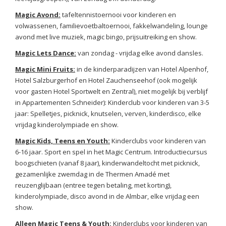
Magic Avond:
tafeltennistoernooi voor kinderen en
volwassenen, familievoetbaltoernooi, fakkelwandeling, lounge
avond met live muziek, magic bingo, prijsuitreiking en show.
Magic Lets Dance:
van zondag - vrijdag elke avond dansles.
Magic Mini Fruits:
in de kinderparadijzen van Hotel Alpenhof,
Hotel Salzburgerhof en Hotel Zauchenseehof (ook mogelijk
voor gasten Hotel Sportwelt en Zentral), niet mogelijk bij verblijf
in Appartementen Schneider): Kinderclub voor kinderen van 3-5
jaar: Spelletjes, picknick, knutselen, verven, kinderdisco, elke
vrijdag kinderolympiade en show.
Magic Kids, Teens en Youth:
Kinderclubs voor kinderen van
6-16 jaar. Sport en spel in het Magic Centrum. Introductiecursus
boogschieten (vanaf 8 jaar), kinderwandeltocht met picknick,
gezamenlijke zwemdag in de Thermen Amadé met
reuzenglijbaan (entree tegen betaling, met korting),
kinderolympiade, disco avond in de Almbar, elke vrijdag een
show.
Alleen Magic Teens & Youth:
Kinderclubs voor kinderen van