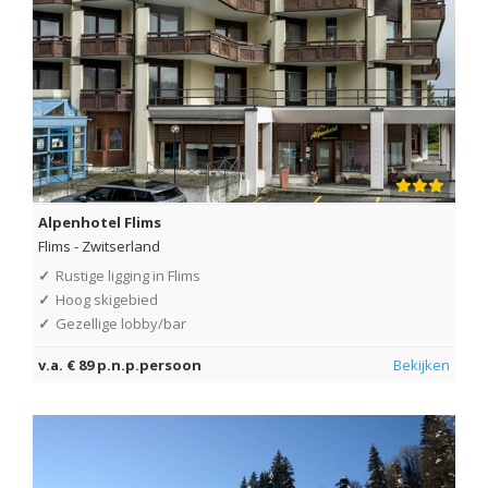
Alpenhotel Flims
Flims
-
Zwitserland
✓
Rustige ligging in Flims
✓
Hoog skigebied
✓
Gezellige lobby/bar
v.a. € 89 p.n.p.persoon
Bekijken