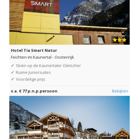
Hotel Tia Smart Natur
Feichten im Kaunertal
-
Oostenrijk
✓
Skiën op de Kaunertaler Gletscher
✓
Ruime Juniorsuites
✓
Voordelige prijs
v.a. € 77 p.n.p.persoon
Bekijken