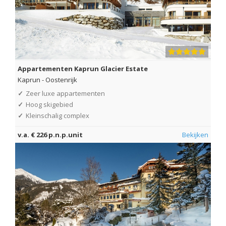
Appartementen Kaprun Glacier Estate
Kaprun
-
Oostenrijk
✓
Zeer luxe appartementen
✓
Hoog skigebied
✓
Kleinschalig complex
v.a. € 226 p.n.p.unit
Bekijken