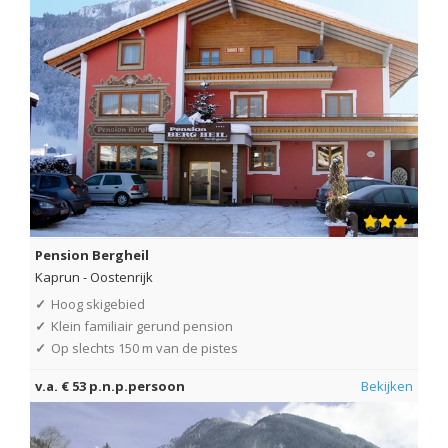
Pension Bergheil
Kaprun
-
Oostenrijk
✓
Hoog skigebied
✓
Klein familiair gerund pension
✓
Op slechts 150 m van de pistes
v.a. € 53 p.n.p.persoon
Bekijken