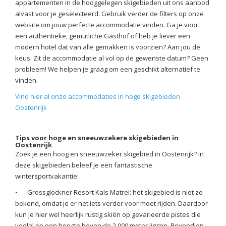
appartementen in de hooggelegen skigebieden uit ons aanbod
alvast voor je geselecteerd. Gebruik verder de filters op onze
website om jouw perfecte accommodatie vinden. Ga je voor
een authentieke, gemütliche Gasthof of heb je liever een
modern hotel dat van alle gemakken is voorzien? Aan jou de
keus. Zit de accommodatie al vol op de gewenste datum? Geen
probleem! We helpen je graag om een geschikt alternatief te
vinden.
Vind hier al onze accommodaties in hoge skigebieden
Oostenrijk
Tips voor hoge en sneeuwzekere skigebieden in
Oostenrijk
Zoek je een hoog en sneeuwzeker skigebied in Oostenrijk? In
deze skigebieden beleef je een fantastische
wintersportvakantie:
•
Grossglockner Resort Kals Matrei: het skigebied is niet zo
bekend, omdat je er net iets verder voor moet rijden. Daardoor
kun je hier wel heerlijk rustig skiën op gevarieerde pistes die
veelal op een hoogte boven de 2.000 meter liggen. Bovendien