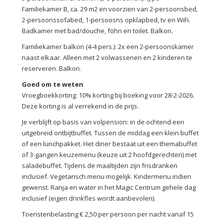
Familiekamer B, ca. 29 m2 en voorzien van 2-persoonsbed,
2-persoonssofabed, 1-persoosns opklapbed, tv en WiFi.
Badkamer met bad/douche, föhn en toilet. Balkon.
Familiekamer balkon (4-4 pers.): 2x een 2-persoonskamer
naast elkaar. Alleen met 2 volwassenen en 2 kinderen te
reserveren. Balkon.
Goed om te weten
Vroegboekkorting: 10% korting bij boeking voor 28-2-2026.
Deze korting is al verrekend in de prijs.
Je verblijft op basis van volpension: in de ochtend een
uitgebreid ontbijtbuffet. Tussen de middag een klein buffet
of een lunchpakket. Het diner bestaat uit een themabuffet
of 3-gangen keuzemenu (keuze uit 2 hoofdgerechten) met
saladebuffet. Tijdens de maaltijden zijn frisdranken
inclusief. Vegetarisch menu mogelijk. Kindermenu indien
gewenst. Ranja en water in het Magic Centrum gehele dag
inclusief (eigen drinkfles wordt aanbevolen).
Toeristenbelasting € 2,50 per persoon per nacht vanaf 15