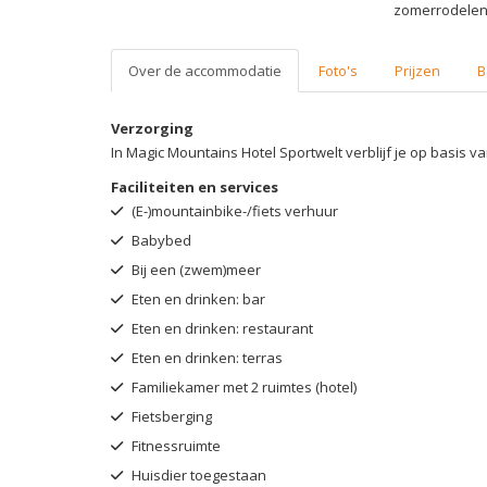
zomerrodelen,
Over de accommodatie
Foto's
Prijzen
B
Verzorging
In Magic Mountains Hotel Sportwelt verblijf je op basis v
Faciliteiten en services
(E-)mountainbike-/fiets verhuur
Babybed
Bij een (zwem)meer
Eten en drinken: bar
Eten en drinken: restaurant
Eten en drinken: terras
Familiekamer met 2 ruimtes (hotel)
Fietsberging
Fitnessruimte
Huisdier toegestaan