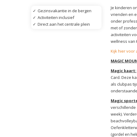
Je kinderen o
✓
Gezinsvakantie in de bergen
vrienden en 
✓
Activiteiten inclusief
onder profess
✓
Direct aan het centrale plein
met of zonder
activiteiten v
wellness van 
Kijk hier voo
MAGIC MOUN
Magic kaart:
Card. Deze kaa
als clubpas ti
onderstaande 
Magic sport
verschillende 
week). Verdere
beachvolleybal
Oefenkletterw
(gordel en hel