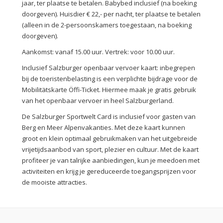
jaar, ter plaatse te betalen. Babybed inclusief (na boeking
doorgeven). Huisdier € 22,- per nacht, ter plaatse te betalen
(alleen in de 2-persoonskamers toegestaan, na boeking
doorgeven).
Aankomst: vanaf 15.00 uur. Vertrek: voor 10.00 uur.
Inclusief Salzburger openbaar vervoer kaart: inbegrepen
bij de toeristenbelasting is een verplichte bijdrage voor de
Mobilitätskarte Öffi-Ticket. Hiermee maak je gratis gebruik
van het openbaar vervoer in heel Salzburgerland.
De Salzburger Sportwelt Card is inclusief voor gasten van
Berg en Meer Alpenvakanties. Met deze kaart kunnen
groot en klein optimaal gebruikmaken van het uitgebreide
vrijetijdsaanbod van sport, plezier en cultuur. Met de kaart
profiteer je van talrijke aanbiedingen, kun je meedoen met
activiteiten en krijg je gereduceerde toegangsprijzen voor
de mooiste attracties.