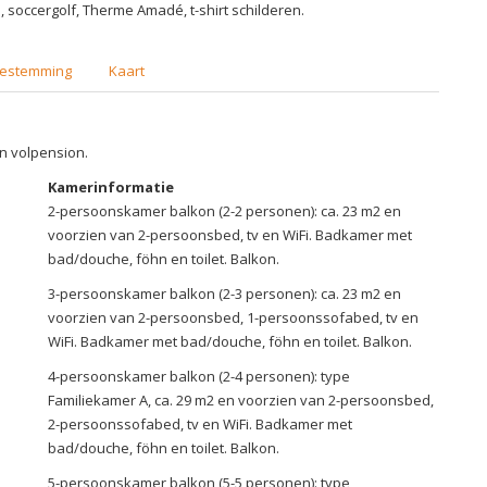
 soccergolf, Therme Amadé, t-shirt schilderen.
estemming
Kaart
an volpension.
Kamerinformatie
2-persoonskamer balkon (2-2 personen): ca. 23 m2 en
voorzien van 2-persoonsbed, tv en WiFi. Badkamer met
bad/douche, föhn en toilet. Balkon.
3-persoonskamer balkon (2-3 personen): ca. 23 m2 en
voorzien van 2-persoonsbed, 1-persoonssofabed, tv en
WiFi. Badkamer met bad/douche, föhn en toilet. Balkon.
4-persoonskamer balkon (2-4 personen): type
Familiekamer A, ca. 29 m2 en voorzien van 2-persoonsbed,
2-persoonssofabed, tv en WiFi. Badkamer met
bad/douche, föhn en toilet. Balkon.
5-persoonskamer balkon (5-5 personen): type