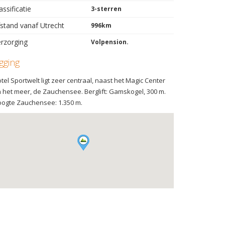
assificatie
3-sterren
stand vanaf Utrecht
996km
rzorging
Volpension.
igging
tel Sportwelt ligt zeer centraal, naast het Magic Center
 het meer, de Zauchensee. Berglift: Gamskogel, 300 m.
ogte Zauchensee: 1.350 m.