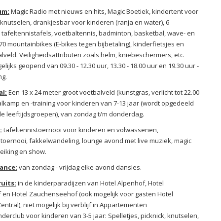
um:
Magic Radio met nieuws en hits, Magic Boetiek, kindertent voor
knutselen, drankjesbar voor kinderen (ranja en water), 6
 tafeltennistafels, voetbaltennis, badminton, basketbal, wave- en
0 mountainbikes (E-bikes tegen bijbetaling), kinderfietsjes en
veld. Veiligheidsattributen zoals helm, kniebeschermers, etc.
lijks geopend van 09.30 - 12.30 uur, 13.30 - 18.00 uur en 19.30 uur -
g.
l:
Een 13 x 24 meter groot voetbalveld (kunstgras, verlicht tot 22.00
alkamp en -training voor kinderen van 7-13 jaar (wordt opgedeeld
nde leeftijdsgroepen), van zondag t/m donderdag.
:
tafeltennistoernooi voor kinderen en volwassenen,
ltoernooi, fakkelwandeling, lounge avond met live muziek, magic
treiking en show.
ance:
van zondag - vrijdag elke avond dansles.
uits:
in de kinderparadijzen van Hotel Alpenhof, Hotel
 en Hotel Zauchenseehof (ook mogelijk voor gasten Hotel
entral), niet mogelijk bij verblijf in Appartementen
nderclub voor kinderen van 3-5 jaar: Spelletjes, picknick, knutselen,