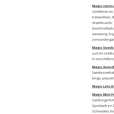
Magic centr
schilderen en 
trampolines, 8
skateboards, 7
beachvolleybal
aanwezig. Dage
zonsondergan
Magic Voetba
uur) en voetb
in verschille
Magic Avond
familievoetba
bingo, prijsui
Magic Lets D
Magic Mini Fr
Salzburgerhof
Sportwelt en Z
Schneider): Ki