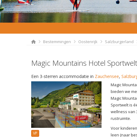
Bestemmingen
Oostenrijk
Salzburgerland
Magic Mountains Hotel Sportwel
Een 3-sterren accommodatie in
Zauchensee
,
Salzbur
Magic Mountai
bieden we mee
Magic Mountai
Sportwelt is é
wellness van 
rustruimte.
Voor kinderen
VP
leen (naar be