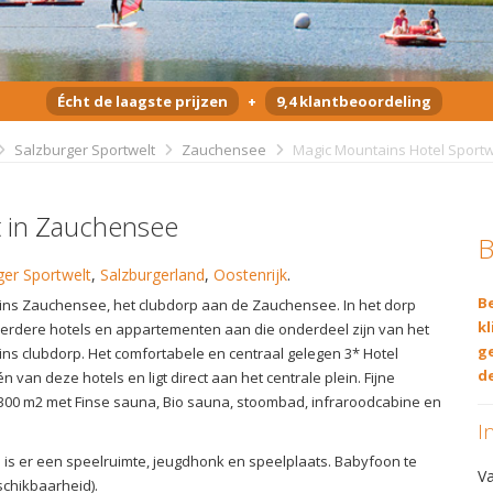
Écht de laagste prijzen
+
9,4 klantbeoordeling
Salzburger Sportwelt
Zauchensee
Magic Mountains Hotel Sportw
t in Zauchensee
B
ger Sportwelt
,
Salzburgerland
,
Oostenrijk
.
Be
ns Zauchensee, het clubdorp aan de Zauchensee. In het dorp
kl
rdere hotels en appartementen aan die onderdeel zijn van het
g
ns clubdorp. Het comfortabele en centraal gelegen 3* Hotel
de
én van deze hotels en ligt direct aan het centrale plein. Fijne
300 m2 met Finse sauna, Bio sauna, stoombad, infraroodcabine en
I
 is er een speelruimte, jeugdhonk en speelplaats. Babyfoon te
V
schikbaarheid).