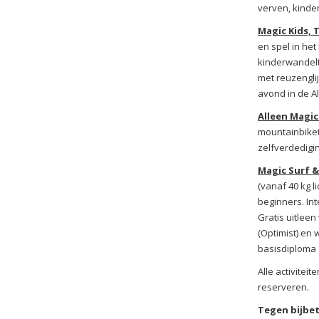
verven, kinde
Magic Kids, 
en spel in het
kinderwandel
met reuzenglij
avond in de A
Alleen Magic
mountainbiketo
zelfverdedigi
Magic Surf & 
(vanaf 40 kg 
beginners. Int
Gratis uitleen
(Optimist) en
basisdiploma
Alle activitei
reserveren.
Tegen bijbet