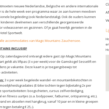
Cl
ntmoeten nieuwe Nederlandse, Belgische en andere internationale
er is de hele week een programma waar ze aan kunnen meedoen
Af
ionele begeleiding (ook Nederlandstalig). Ook de ouders kunnen
Ve
 kinderen deelnemen aan verschillende georganiseerde
oor volwassenen en gezinnen. Of je gaat heerlijk genieten in de
L
Hotel Sportwelt.
Ho
r alle accommodaties van Magic Mountains Zauchensee.
en
TAINS INCLUSIEF
Ho
Op zaterdagavond ontvangt iedere gast zijn Magic Mountains
rt geldt als liftpas (3 x per week) voor de Gamskogel Sesselift en
jdens je vakantie. Deze kaart is je toegangsbewijs tot
activiteiten.
en:
3 x per week begeleide wandel- en mountainbiketochten in
moeilijkheidsgradaties (E-bike tochten tegen bijbetaling 2x per
 sportactiviteiten: boogschieten, cursus zelfverdediging,
 en fitness uurtjes (o.a. bodypower, fatburner, ontspanning, etc.).
and en abseilen met hangbrug, vanaf 10 jaar en in kleine groepen
m tegen betaling € 25,-).