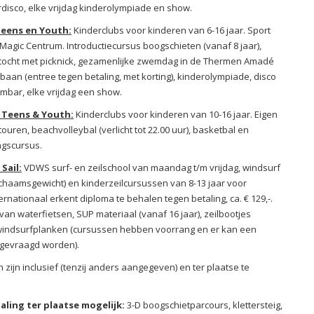
rdisco, elke vrijdag kinderolympiade en show.
Teens en Youth:
Kinderclubs voor kinderen van 6-16 jaar. Sport
 Magic Centrum. Introductiecursus boogschieten (vanaf 8 jaar),
tocht met picknick, gezamenlijke zwemdag in de Thermen Amadé
baan (entree tegen betaling, met korting), kinderolympiade, disco
lmbar, elke vrijdag een show.
 Teens & Youth:
Kinderclubs voor kinderen van 10-16 jaar. Eigen
uren, beachvolleybal (verlicht tot 22.00 uur), basketbal en
ngscursus.
Sail:
VDWS surf- en zeilschool van maandag t/m vrijdag, windsurf
lichaamsgewicht) en kinderzeilcursussen van 8-13 jaar voor
ernationaal erkent diploma te behalen tegen betaling, ca. € 129,-.
 van waterfietsen, SUP materiaal (vanaf 16 jaar), zeilbootjes
 windsurfplanken (cursussen hebben voorrang en er kan een
 gevraagd worden).
ten zijn inclusief (tenzij anders aangegeven) en ter plaatse te
aling ter plaatse mogelijk:
3-D boogschietparcours,
klettersteig,