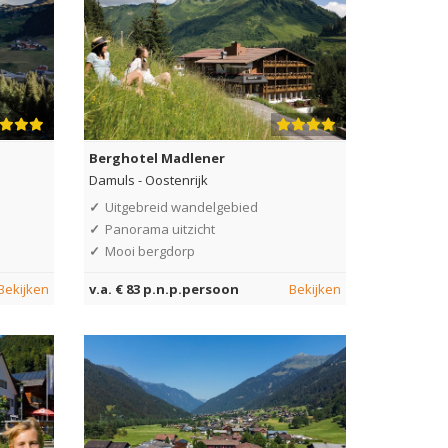
Berghotel Madlener
Damuls
-
Oostenrijk
✓
Uitgebreid wandelgebied
✓
Panorama uitzicht
✓
Mooi bergdorp
Bekijken
v.a. € 83 p.n.p.persoon
Bekijken