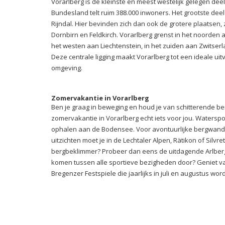
Vorarlberg is de kleinste en meest westelijk gelegen deel
Bundesland telt ruim 388.000 inwoners. Het grootste deel
Rijndal. Hier bevinden zich dan ook de grotere plaatsen,
Dornbirn en Feldkirch. Vorarlberg grenst in het noorden
het westen aan Liechtenstein, in het zuiden aan Zwitserla
Deze centrale ligging maakt Vorarlberg tot een ideale uit
omgeving.
Zomervakantie in Vorarlberg
Ben je graag in beweging en houd je van schitterende b
zomervakantie in Vorarlberg echt iets voor jou. Watersp
ophalen aan de Bodensee. Voor avontuurlijke bergwande
uitzichten moet je in de Lechtaler Alpen, Rätikon of Silvr
bergbeklimmer? Probeer dan eens de uitdagende Arlberg
komen tussen alle sportieve bezigheden door? Geniet van
Bregenzer Festspiele die jaarlijks in juli en augustus w