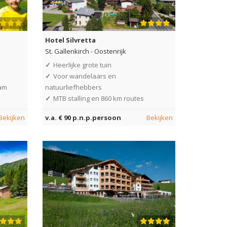
Hotel Silvretta
St. Gallenkirch
-
Oostenrijk
✓
Heerlijke grote tuin
✓
Voor wandelaars en
eam
natuurliefhebbers
✓
MTB stalling en 860 km routes
Bekijken
v.a. € 90 p.n.p.persoon
Bekijken