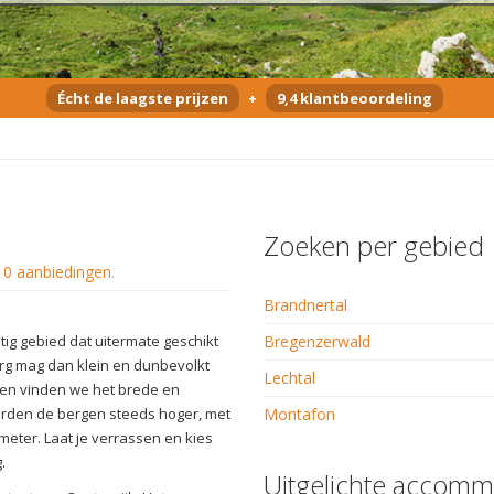
Écht de laagste prijzen
+
9,4 klantbeoordeling
Zoeken per gebied
n
0 aanbiedingen
.
Brandnertal
htig gebied dat uitermate geschikt
Bregenzerwald
erg mag dan klein en dunbevolkt
Lechtal
sten vinden we het brede en
worden de bergen steeds hoger, met
Montafon
 meter. Laat je verrassen en kies
.
Uitgelichte accomm