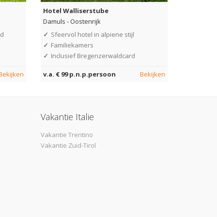
Hotel Walliserstube
Damuls
-
Oostenrijk
ed
✓
Sfeervol hotel in alpiene stijl
✓
Familiekamers
✓
Inclusief Bregenzerwaldcard
Bekijken
v.a. € 99 p.n.p.persoon
Bekijken
Vakantie Italie
Vakantie Trentino
Vakantie Zuid-Tirol