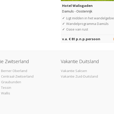
Hotel Walisgaden
Damuls
-
Oostenrijk
✓
Ligt midden in het wandelgebi
✓
Wandelprogramma Damüls
✓
Oase van rust
v.a. € 81 p.n.p.persoon
ie Zwitserland
Vakantie Duitsland
 Berner Oberland
Vakantie Saksen
 Centraal-Zwitserland
Vakantie Zuid-Duitsland
e Graubunden
 Tessin
 Wallis