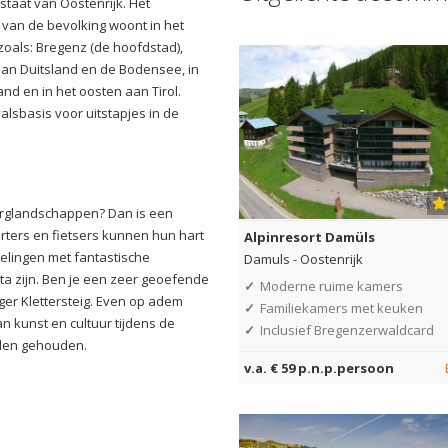
staat van Oostenrijk. Het
 van de bevolking woont in het
 zoals: Bregenz (de hoofdstad),
 aan Duitsland en de Bodensee, in
nd en in het oosten aan Tirol.
valsbasis voor uitstapjes in de
erglandschappen? Dan is een
orters en fietsers kunnen hun hart
Alpinresort Damüls
lingen met fantastische
Damuls
-
Oostenrijk
etta zijn. Ben je een zeer geoefende
✓
Moderne ruime kamers
er Klettersteig. Even op adem
✓
Familiekamers met keuken
 kunst en cultuur tijdens de
✓
Inclusief Bregenzerwaldcard
orden gehouden.
v.a. € 59 p.n.p.persoon