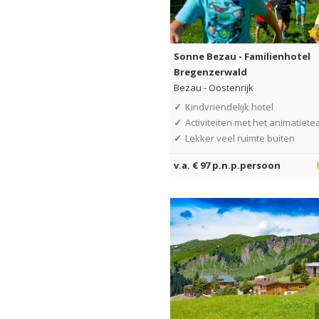
Sonne Bezau - Familienhotel
Bregenzerwald
Bezau
-
Oostenrijk
✓
Kindvriendelijk hotel
✓
Activiteiten met het animatiet
✓
Lekker veel ruimte buiten
v.a. € 97 p.n.p.persoon