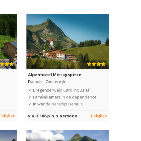
Alpenhotel Mittagspitze
Damuls
-
Oostenrijk
✓
Bregenzerwald Card inclusief
✓
Familiekamers in de dependance
✓
In wandelparadijs Damüls
Bekijken
v.a. € 108 p.n.p.persoon
Bekijken