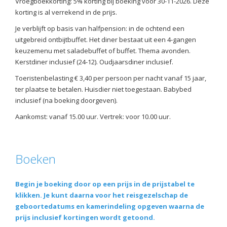
Vroegboekkorting: 5% korting bij boeking voor 30-11-2026. Deze
korting is al verrekend in de prijs.
Je verblijft op basis van halfpension: in de ochtend een
uitgebreid ontbijtbuffet. Het diner bestaat uit een 4-gangen
keuzemenu met saladebuffet of buffet. Thema avonden.
Kerstdiner inclusief (24-12). Oudjaarsdiner inclusief.
Toeristenbelasting € 3,40 per persoon per nacht vanaf 15 jaar,
ter plaatse te betalen. Huisdier niet toegestaan. Babybed
inclusief (na boeking doorgeven).
Aankomst: vanaf 15.00 uur. Vertrek: voor 10.00 uur.
Boeken
Begin je boeking door op een prijs in de prijstabel te
klikken. Je kunt daarna voor het reisgezelschap de
geboortedatums en kamerindeling opgeven waarna de
prijs inclusief kortingen wordt getoond.