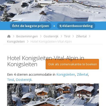
Écht de laagste prijzen
+
9,4 klantbeoordeling
Bestemmingen
Oostenrijk
Tirol
Zillertal
Konigsleiten
Hotel Konigsleiten-Vital-Alpin
Hotel Konigsleiten-Vital-Alpin in
Konigsleiten
Ook als zomervakantie te boeken
Een 4-sterren accommodatie in
Konigsleiten
,
Zillertal
,
Tirol
,
Oostenrijk
.