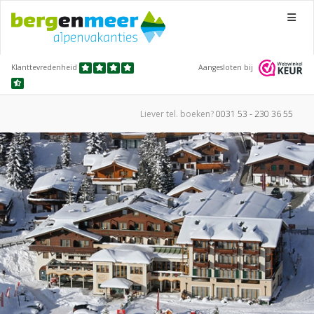
Menu
Klanttevredenheid
Aangesloten bij
Liever tel.
boeken?
0031 53 - 230 36 55