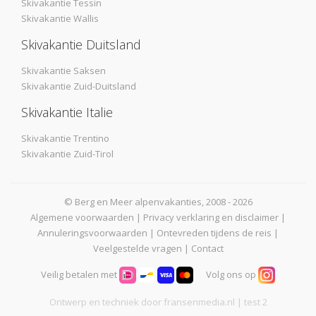
Skivakantie Tessin
Skivakantie Wallis
Skivakantie Duitsland
Skivakantie Saksen
Skivakantie Zuid-Duitsland
Skivakantie Italie
Skivakantie Trentino
Skivakantie Zuid-Tirol
© Berg en Meer alpenvakanties, 2008 - 2026
Algemene voorwaarden
|
Privacy verklaring en disclaimer
|
Annuleringsvoorwaarden
|
Ontevreden tijdens de reis
|
Veelgestelde vragen
|
Contact
Veilig betalen met
Volg ons op
Ontwerp en techniek door
fransenmedia.nl
| test 2