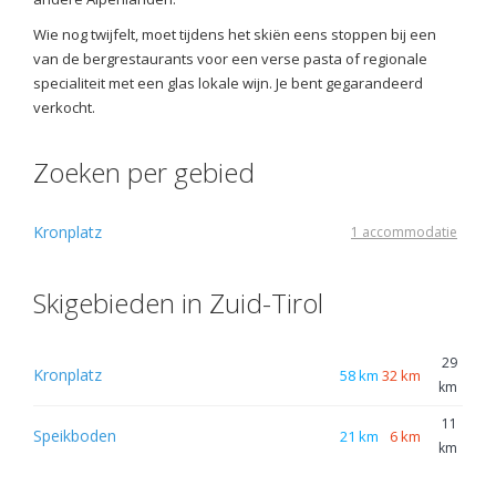
Wie nog twijfelt, moet tijdens het skiën eens stoppen bij een
van de bergrestaurants voor een verse pasta of regionale
specialiteit met een glas lokale wijn. Je bent gegarandeerd
verkocht.
Zoeken per gebied
Kronplatz
1 accommodatie
Skigebieden in Zuid-Tirol
29
Kronplatz
58 km
32 km
km
11
Speikboden
21 km
6 km
km