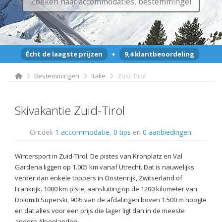
Écht de laagste prijzen
+
9,4 klantbeoordeling
Bestemmingen
Italie
Zuid-Tirol
Skivakantie Zuid-Tirol
Ontdek
1 accommodatie
,
0 tips
en
0 aanbiedingen
.
Wintersport in Zuid-Tirol. De pistes van Kronplatz en Val
Gardena liggen op 1.005 km vanaf Utrecht. Dat is nauwelijks
verder dan enkele toppers in Oostenrijk, Zwitserland of
Frankrijk. 1000 km piste, aansluiting op de 1200 kilometer van
Dolomiti Superski, 90% van de afdalingen boven 1.500 m hoogte
en dat alles voor een prijs die lager ligt dan in de meeste
andere Alpenlanden.