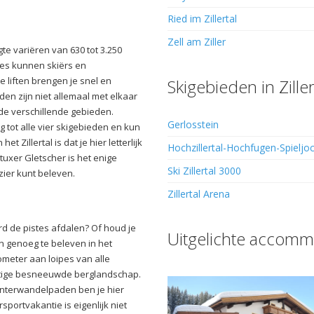
Ried im Zillertal
Zell am Ziller
ogte variëren van 630 tot 3.250
tes kunnen skiërs en
 liften brengen je snel en
Skigebieden in Ziller
den zijn niet allemaal met elkaar
de verschillende gebieden.
Gerlosstein
 tot alle vier skigebieden en kun
 Zillertal is dat je hier letterlijk
Hochzillertal-Hochfugen-Spieljo
tuxer Gletscher is het enige
Ski Zillertal 3000
zier kunt beleven.
Zillertal Arena
d de pistes afdalen? Of houd je
Uitgelichte accomm
n genoeg te beleven in het
ometer aan loipes van alle
chtige besneeuwde berglandschap.
interwandelpaden ben je hier
sportvakantie is eigenlijk niet