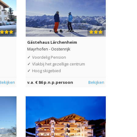
Gästehaus Lärchenheim
Mayrhofen
-
Oostenrijk
✓
Voordelig Pension
✓
Vlakbij het gezellige centrum
✓
Hoog skigebied
Bekijken
v.a. € 86 p.n.p.persoon
Bekijken