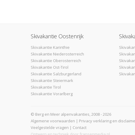
Skivakantie Oostenrijk
Skivak
Skivakantie Karinthie
Skivakan
Skivakantie Niederosterreich
Skivakan
Skivakantie Oberosterreich
Skivaka
Skivakantie Ost-Tirol
Skivakan
Skivakantie Salzburgerland
Skivakan
Skivakantie Steiermark
Skivakantie Tirol
Skivakantie Vorarlberg
© Berg en Meer alpenvakanties, 2008 - 2026
Algemene voorwaarden
|
Privacy verklaring en disclaime
Veelgestelde vragen
|
Contact
Ontwerp en techniek door
fransenmedia.nl