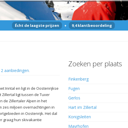
Écht de laagste prijzen
+
9,4 klantbeoordeling
Zoeken per plaats
n
2 aanbiedingen
.
Finkenberg
et Inntal en ligt in de Oostenrijkse
Fugen
t Zillertal ligt tussen de Tuxer
Gerlos
 de Zillertaler Alpen in het
im zes miljoen overnachtingen in
Hart im Zillertal
ortgebieden in Oostenrijk. Het dal
Konigsleiten
ier graag hun skivakantie
Mayrhofen