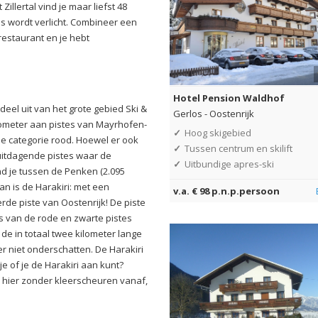
illertal vind je maar liefst 48
s wordt verlicht. Combineer een
restaurant en je hebt
Hotel Pension Waldhof
el uit van het grote gebied Ski &
Gerlos
-
Oostenrijk
 kilometer aan pistes van Mayrhofen-
✓
Hoog skigebied
de categorie rood. Hoewel er ook
✓
Tussen centrum en skilift
 uitdagende pistes waar de
✓
Uitbundige apres-ski
nd je tussen de Penken (2.095
n is de Harakiri: met een
v.a. € 98 p.n.p.persoon
erde piste van Oostenrijk! De piste
os van de rode en zwarte pistes
de in totaal twee kilometer lange
er niet onderschatten. De Harakiri
 je of je de Harakiri aan kunt?
 hier zonder kleerscheuren vanaf,