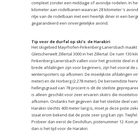
compleet zonder een middagje of avondje rodelen. In het Z
kilometer aan rodelbanen waarvan 28 kilometer ’s avond
ritje van de rodelbaan met een heerlijk diner in een berg
gegarandeerd een onvergetelijke avond.
Tip voor de durfal op ski’s: de Harakiri
Het skigebied Mayrhofen-Finkenberg-Lanersbach maakt de
Gletscherwelt Zillertal 3000 in het Zillertal. De ruim 130
Finkenberg-Lanersbach vallen voor het grootste deel in 
brede afdalingen zijn voor beginners, zijn het vooral de
wintersporters op afkomen. De moeilijkste afdalingen vi
meter) en de Horberg (2.278 meter). De beroemdste hierva
hellingsgraad van 78 procent is dit de steilste geprepare
is alleen geschikt voor zeer ervaren skiërs die moeitelo
afkomen. Ondanks het gegeven dat het steilste deel van 
Harakiri slechts 400 meter lang is, moet je deze piste zek
staat erom bekend dat de piste zeer ijzig kan zijn. Twijfel
Probeer dan eerst de DevilsRun, pistenummer 12. Kom je
dan is het tijd voor de Harakiri.