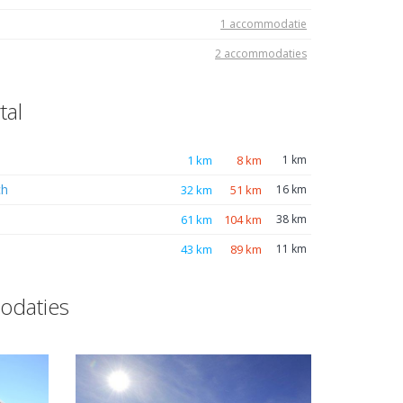
1 accommodatie
2 accommodaties
tal
1 km
8 km
1 km
ch
32 km
51 km
16 km
61 km
104 km
38 km
43 km
89 km
11 km
odaties