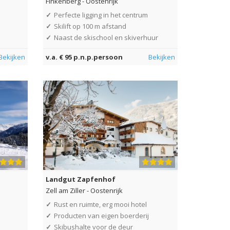
Finkenberg
-
Oostenrijk
✓
Perfecte ligging in het centrum
✓
Skilift op 100 m afstand
✓
Naast de skischool en skiverhuur
Bekijken
v.a. € 95 p.n.p.persoon
Bekijken
Landgut Zapfenhof
Zell am Ziller
-
Oostenrijk
✓
Rust en ruimte, erg mooi hotel
✓
Producten van eigen boerderij
✓
Skibushalte voor de deur