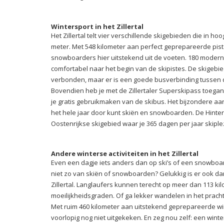
Wintersport in het Zillertal
Het Zillertal telt vier verschillende skigebieden die in ho
meter. Met 548 kilometer aan perfect geprepareerde pis
snowboarders hier uitstekend uit de voeten. 180 moderne
comfortabel naar het begin van de skipistes. De skigebie
verbonden, maar er is een goede busverbinding tussen 
Bovendien heb je met de Zillertaler Superskipass toegang
je gratis gebruikmaken van de skibus. Het bijzondere aan het
het hele jaar door kunt skiën en snowboarden. De Hinter
Oostenrijkse skigebied waar je 365 dagen per jaar skiple
Andere winterse activiteiten in het Zillertal
Even een dagje iets anders dan op ski’s of een snowboar
niet zo van skiën of snowboarden? Gelukkig is er ook da
Zillertal. Langlaufers kunnen terecht op meer dan 113 kil
moeilijkheidsgraden. Of ga lekker wandelen in het pra
Met ruim 460 kilometer aan uitstekend geprepareerde w
voorlopig nog niet uitgekeken. En zeg nou zelf: een winter