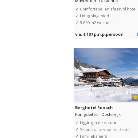
Mayrhofen
-
Oostenrijk
✓
Comfortabel en sfeervol hotel
✓
Hoog skigebied
✓
5.800 m2 wellness
v.a. € 137 p.n.p.persoon
Berghotel Ronach
Konigsleiten
-
Oostenrijk
✓
Ligging in de natuur
✓
Skibushalte voor het hotel
✓
Familiekamers