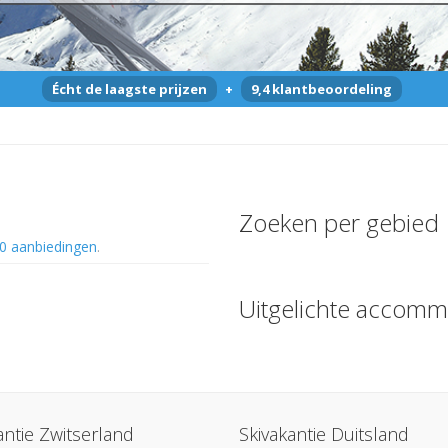
Écht de laagste prijzen
+
9,4 klantbeoordeling
Zoeken per gebied
0 aanbiedingen
.
Uitgelichte accomm
antie Zwitserland
Skivakantie Duitsland