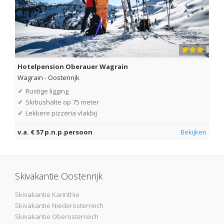
Hotelpension Oberauer Wagrain
Wagrain
-
Oostenrijk
✓
Rustige ligging
✓
Skibushalte op 75 meter
✓
Lekkere pizzeria vlakbij
v.a. € 57 p.n.p.persoon
Bekijken
Skivakantie Oostenrijk
Skivakantie Karinthie
Skivakantie Niederosterreich
Skivakantie Oberosterreich