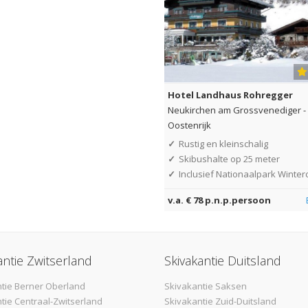
Hotel Landhaus Rohregger
Neukirchen am Grossvenediger
-
Oostenrijk
✓
Rustig en kleinschalig
✓
Skibushalte op 25 meter
✓
Inclusief Nationaalpark Winter
v.a. € 78 p.n.p.persoon
antie Zwitserland
Skivakantie Duitsland
tie Berner Oberland
Skivakantie Saksen
tie Centraal-Zwitserland
Skivakantie Zuid-Duitsland