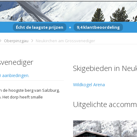
Écht de laagste prijzen
+
9,4 klantbeoordeling
Oberpinzgau
Neukirchen am Grossvenediger
svenediger
Skigebieden in Neu
0 aanbiedingen
.
Wildkogel Arena
 de hoogste berg van Salzburg,
n. Het dorp heeft smalle
Uitgelichte accomm