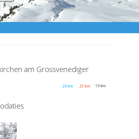
kirchen am Grossvenediger
29 km
25 km
10 km
odaties