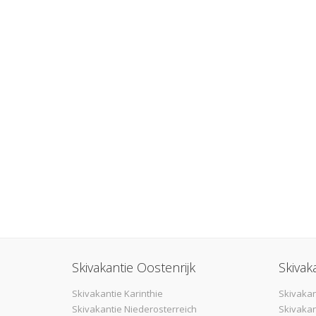
Skivakantie Oostenrijk
Skivak
Skivakantie Karinthie
Skivakan
Skivakantie Niederosterreich
Skivakan