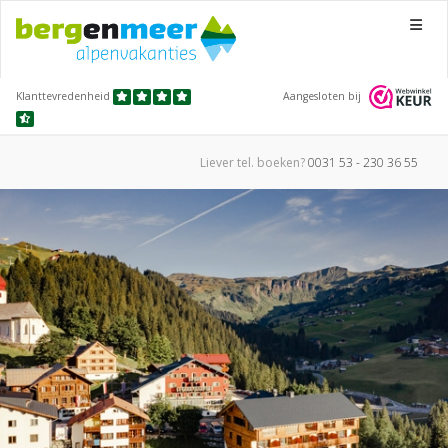
Menu
Klanttevredenheid
Aangesloten bij
Liever tel.
boeken?
0031 53 - 230 36 55