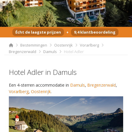
Écht de laagste prijzen
+
9,4 klantbeoordeling
Bestemmingen
Oostenrijk
Vorarlberg
Bregenzerwald
Damuls
Hotel Adler
Hotel Adler in Damuls
Een 4-sterren accommodatie in
Damuls
,
Bregenzerwald
,
Vorarlberg
,
Oostenrijk
.