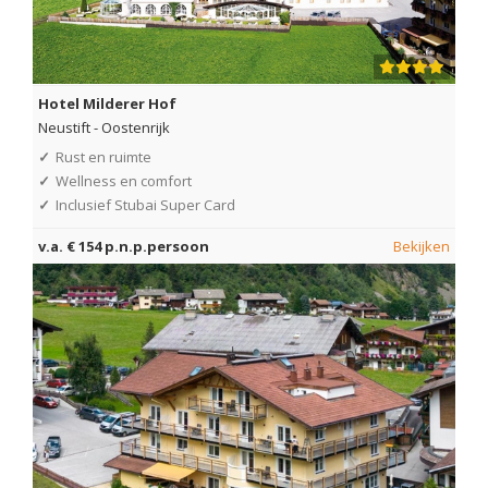
Hotel Milderer Hof
Neustift
-
Oostenrijk
✓
Rust en ruimte
✓
Wellness en comfort
✓
Inclusief Stubai Super Card
v.a. € 154 p.n.p.persoon
Bekijken