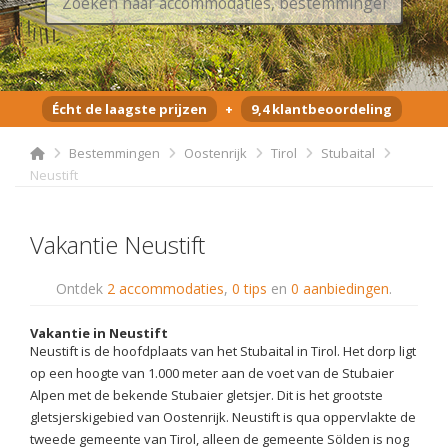
Écht de laagste prijzen
+
9,4 klantbeoordeling
Bestemmingen
Oostenrijk
Tirol
Stubaital
Neustift
Vakantie Neustift
Ontdek
2 accommodaties
,
0 tips
en
0 aanbiedingen
.
Vakantie in Neustift
Neustift is de hoofdplaats van het Stubaital in Tirol. Het dorp ligt
op een hoogte van 1.000 meter aan de voet van de Stubaier
Alpen met de bekende Stubaier gletsjer. Dit is het grootste
gletsjerskigebied van Oostenrijk. Neustift is qua oppervlakte de
tweede gemeente van Tirol, alleen de gemeente Sölden is nog