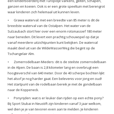
een kinderboerderij met Turopolje varkens, geiten, schapen,
ganzen en koeien. Ook is er een grote speeltuin met berengrot
waar kinderen zich helemaal uit kunnen leven.
•
Grawa waterval: met een breedte van 85 meter is dit de
breedste waterval van de Ostalpen. Het water van de
Sulzaubach stort hier over een enorm rotsmassief 180 meter
naar beneden. Dit levert een prachtig schouwspel op dat je
vanaf meerdere uitzichtpunten kunt bekijken. De waterval
maakt deel uit van de WildeWasserWeg die begint op de
Tschangelair Alm.
•
Zomerrodelbaan Mieders: dit is de steilste zomerrodelbaan
in de Alpen. De baan is 2,8 kilometer lang en overbrugt een
hoogteverschil van 640 meter. Door de 40 scherpe bochten lijkt
het alsof je nog harder gaat. Een belevenis voor jong en oud!
Het startpunt van de rodelbaan bereik je met de gondelbaan
naar de Koppeneck.
•
Ponyrijden: wat is er leuker dan rijden op een echte pony?
Bij Sport Stubai in Neustift zijn kinderen vanaf 3 jaar welkom,
wel dien je je van tevoren even aan te melden. Je kinderen