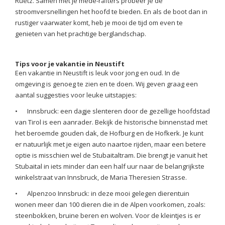
Ruetz. Samen met je mede-rafters probeer je de
stroomversnellingen het hoofd te bieden. En als de boot dan in
rustiger vaarwater komt, heb je mooi de tijd om even te
genieten van het prachtige berglandschap.
Tips voor je vakantie in Neustift
Een vakantie in Neustift is leuk voor jong en oud. In de
omgeving is genoeg te zien en te doen. Wij geven graag een
aantal suggesties voor leuke uitstapjes:
•
Innsbruck: een dagje slenteren door de gezellige hoofdstad
van Tirol is een aanrader. Bekijk de historische binnenstad met
het beroemde gouden dak, de Hofburg en de Hofkerk. Je kunt
er natuurlijk met je eigen auto naartoe rijden, maar een betere
optie is misschien wel de Stubaitaltram. Die brengt je vanuit het
Stubaital in iets minder dan een half uur naar de belangrijkste
winkelstraat van Innsbruck, de Maria Theresien Strasse.
•
Alpenzoo Innsbruck: in deze mooi gelegen dierentuin
wonen meer dan 100 dieren die in de Alpen voorkomen, zoals:
steenbokken, bruine beren en wolven. Voor de kleintjes is er