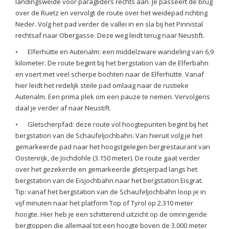
landingsweide voor paragliders rechts aan. Je passeert de brug
over de Ruetz en vervolgt de route over het weidepad richting
Neder. Volg het pad verder de vallei in en sla bij het Pinnistal
rechtsaf naar Obergasse. Deze weg leidt terug naar Neustift.
•
Elferhütte en Autenalm: een middelzware wandeling van 6,9
kilometer. De route begint bij het bergstation van de Elferbahn
en voert met veel scherpe bochten naar de Elferhütte. Vanaf
hier leidt het redelijk steile pad omlaag naar de rustieke
Autenalm. Een prima plek om een pauze te nemen. Vervolgens
daal je verder af naar Neustift.
•
Gletscherpfad: deze route vol hoogtepunten begint bij het
bergstation van de Schaufeljochbahn. Van hieruit volg je het
gemarkeerde pad naar het hoogstgelegen bergrestaurant van
Oostenrijk, de Jochdohle (3.150 meter). De route gaat verder
over het gezekerde en gemarkeerde gletsjerpad langs het
bergstation van de Eisjochbahn naar het bergstation Eisgrat.
Tip: vanaf het bergstation van de Schaufeljochbahn loop je in
vijf minuten naar het platform Top of Tyrol op 2.310 meter
hoogte. Hier heb je een schitterend uitzicht op de omringende
bergtoppen die allemaal tot een hoogte boven de 3.000 meter