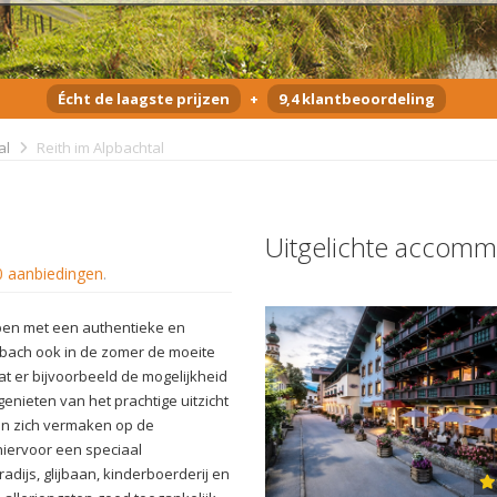
Écht de laagste prijzen
+
9,4 klantbeoordeling
al
Reith im Alpbachtal
Uitgelichte accomm
0 aanbiedingen
.
orpen met een authentieke en
lpbach ook in de zomer de moeite
at er bijvoorbeeld de mogelijkheid
enieten van het prachtige uitzicht
ren zich vermaken op de
hiervoor een speciaal
dijs, glijbaan, kinderboerderij en