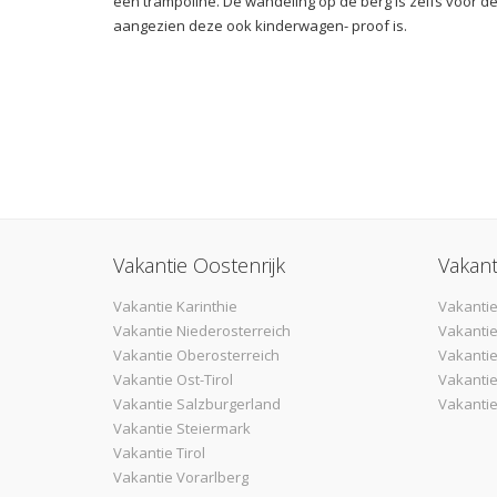
een trampoline. De wandeling op de berg is zelfs voor de
aangezien deze ook kinderwagen- proof is.
Vakantie Oostenrijk
Vakant
Vakantie Karinthie
Vakantie
Vakantie Niederosterreich
Vakantie
Vakantie Oberosterreich
Vakanti
Vakantie Ost-Tirol
Vakantie
Vakantie Salzburgerland
Vakantie
Vakantie Steiermark
Vakantie Tirol
Vakantie Vorarlberg