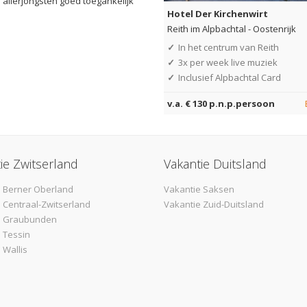
 allerjongsten goed toegankelijk
Hotel Der Kirchenwirt
Reith im Alpbachtal
-
Oostenrijk
✓
In het centrum van Reith
✓
3x per week live muziek
✓
Inclusief Alpbachtal Card
v.a. € 130 p.n.p.persoon
ie Zwitserland
Vakantie Duitsland
 Berner Oberland
Vakantie Saksen
 Centraal-Zwitserland
Vakantie Zuid-Duitsland
e Graubunden
 Tessin
 Wallis