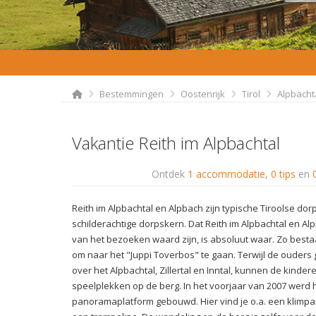
Bestemmingen
Oostenrijk
Tirol
Alpbacht
Vakantie Reith im Alpbachtal
Ontdek
1 accommodatie
,
0 tips
en
Reith im Alpbachtal en Alpbach zijn typische Tiroolse d
schilderachtige dorpskern. Dat Reith im Alpbachtal en A
van het bezoeken waard zijn, is absoluut waar. Zo besta
om naar het "Juppi Toverbos" te gaan. Terwijl de ouders g
over het Alpbachtal, Zillertal en Inntal, kunnen de kinde
speelplekken op de berg. In het voorjaar van 2007 werd 
panoramaplatform gebouwd. Hier vind je o.a. een klimpara