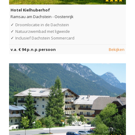
Hotel Kielhuberhof
Ramsau am Dachstein
-
Oostenrijk
✓
Droomlocatie in de Dachstein
✓
Natuurzwembad met ligweide
✓
Inclusief Dachstein Sommercard
v.a. € 94 p.n.p.persoon
Bekijken