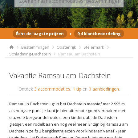
Écht de laagste prijzen
+
9,4 klantbeoordeling
Bestemmingen
Oostenrijk
Steiermark
Schladming-Dachstein
Ramsau am Dachstein
Vakantie Ramsau am Dachstein
Ontdek
3 accommodaties
,
1 tip
en
0 aanbiedingen
.
Ramsau in Dachstein ligt in het Dachstein massief met 2.995 m
als hoogste punt. Je kunt je hier uitermate goed vermaken met
o.a. vele bergwandelroutes, een kinderclub, de Dachstein
gletsjer, een rodelbaan en nog veel meer! Er zijn bij Ramsau am
Dachstein zelfs 2 bergklimtrajecten voor kinderen vanaf 7 jaar
te vinden. Het Freizeitpark Ramsau Beach biedt een prachtig