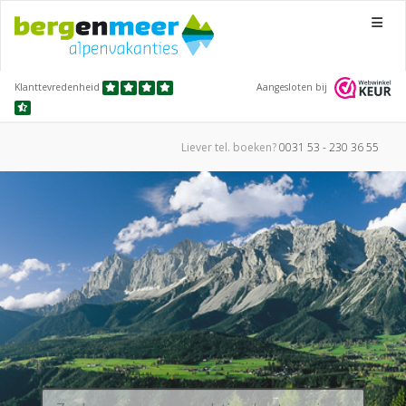
Menu
Klanttevredenheid
Aangesloten bij
Liever tel.
boeken?
0031 53 - 230 36 55