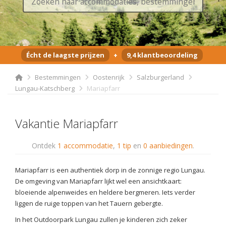
Écht de laagste prijzen
+
9,4 klantbeoordeling
Bestemmingen
Oostenrijk
Salzburgerland
Lungau-Katschberg
Mariapfarr
Vakantie Mariapfarr
Ontdek
1 accommodatie
,
1 tip
en
0 aanbiedingen
.
Mariapfarr is een authentiek dorp in de zonnige regio Lungau.
De omgeving van Mariapfarr lijkt wel een ansichtkaart:
bloeiende alpenweides en heldere bergmeren. Iets verder
liggen de ruige toppen van het Tauern gebergte.
In het Outdoorpark Lungau zullen je kinderen zich zeker