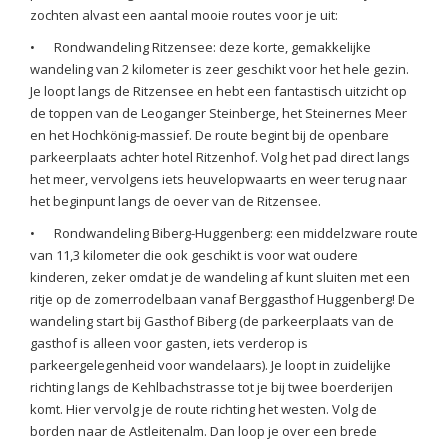
zochten alvast een aantal mooie routes voor je uit:
•
Rondwandeling Ritzensee: deze korte, gemakkelijke
wandeling van 2 kilometer is zeer geschikt voor het hele gezin.
Je loopt langs de Ritzensee en hebt een fantastisch uitzicht op
de toppen van de Leoganger Steinberge, het Steinernes Meer
en het Hochkönig-massief. De route begint bij de openbare
parkeerplaats achter hotel Ritzenhof. Volg het pad direct langs
het meer, vervolgens iets heuvelopwaarts en weer terug naar
het beginpunt langs de oever van de Ritzensee.
•
Rondwandeling Biberg-Huggenberg: een middelzware route
van 11,3 kilometer die ook geschikt is voor wat oudere
kinderen, zeker omdat je de wandeling af kunt sluiten met een
ritje op de zomerrodelbaan vanaf Berggasthof Huggenberg! De
wandeling start bij Gasthof Biberg (de parkeerplaats van de
gasthof is alleen voor gasten, iets verderop is
parkeergelegenheid voor wandelaars). Je loopt in zuidelijke
richting langs de Kehlbachstrasse tot je bij twee boerderijen
komt. Hier vervolg je de route richting het westen. Volg de
borden naar de Astleitenalm. Dan loop je over een brede