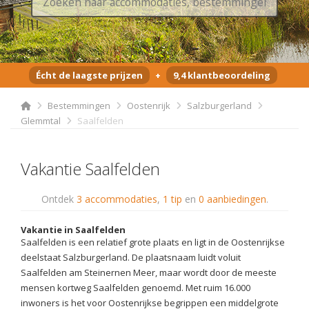
Écht de laagste prijzen
+
9,4 klantbeoordeling
Bestemmingen
Oostenrijk
Salzburgerland
Glemmtal
Saalfelden
Vakantie Saalfelden
Ontdek
3 accommodaties
,
1 tip
en
0 aanbiedingen
.
Vakantie in Saalfelden
Saalfelden is een relatief grote plaats en ligt in de Oostenrijkse
deelstaat Salzburgerland. De plaatsnaam luidt voluit
Saalfelden am Steinernen Meer, maar wordt door de meeste
mensen kortweg Saalfelden genoemd. Met ruim 16.000
inwoners is het voor Oostenrijkse begrippen een middelgrote