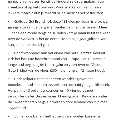
geniet je van de zon terwijl de kinderen zich vermaken in de
speeltuin of op het sportveld. Voor snacks, drinken of een
lekkere maaltijd kun je terecht bij de kiosk of het restaurant.
•
Golfclub Gut Brandlhof: deze 18 holes golfbaan is prachtig
gelegen tussen de bergrivier Saalach en het Steinernem Meer.
Tijdens een ronde langs de 18 holes kom je maar liefst zes keer
over de Saalach. Is het de eerste keer dat je gaat golfen? Dan
kun je hier ook les krijgen.
•
Boomkroonpad: aan het einde van het Glemmtal bevindt
zich het hoogste boomkroonpad van Europa. Het 1 kilometer
lange pad begint bij de Lindlingalm en voert over de ‘Golden
Gate Bridge’ van de Alpen (200 meter lang en 42 meter hoog).
•
Hochseilpark: combineer een wandeling over het
boomkroonpad met een bezoek aan het nabijgelegen klimpark.
Het park telt 3 oefenparcoursen en 10 klimroutes met
verschillende lengtes en moeilijkheidsgraden. Kinderen onder
de 14 jaar moeten begeleid worden door iemand van minimaal
16 jaar oud.
•
Zomerrodelbanen: liefhebbers van rodelen kunnen in