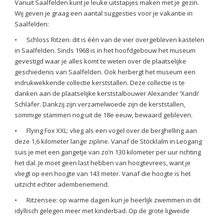
Vanuit Saalfelden kunt je leuke uitstapjes maken met je gezin.
Wij geven je graag een aantal suggesties voor je vakantie in
Saalfelden:
•
Schloss Ritzen: dit is één van de vier overgebleven kastelen
in Saalfelden. Sinds 1968 is in het hoofdgebouw het museum
gevestigd waar je alles komt te weten over de plaatselijke
geschiedenis van Saalfelden. Ook herbergt het museum een
indrukwekkende collectie kerststallen. Deze collectie is te
danken aan de plaatselijke kerststalbouwer Alexander ‘Xandi’
Schläfer. Dankzij zijn verzamelwoede zijn de kerststallen,
sommige stammen nog uit de 18e eeuw, bewaard gebleven.
•
Flying Fox XXL: vlieg als een vogel over de berghelling aan
deze 1,6 kilometer lange zipline. Vanaf de Stöcklalm in Leogang
suis je met een gangetje van zo’n 130 kilometer per uur richting
het dal. Je moet geen last hebben van hoogtevrees, want je
vliegt op een hoogte van 143 meter. Vanaf die hoogte is het
uitzicht echter adembenemend.
•
Ritzensee: op warme dagen kun je heerlijk zwemmen in dit
idyllisch gelegen meer met kinderbad. Op de grote ligweide