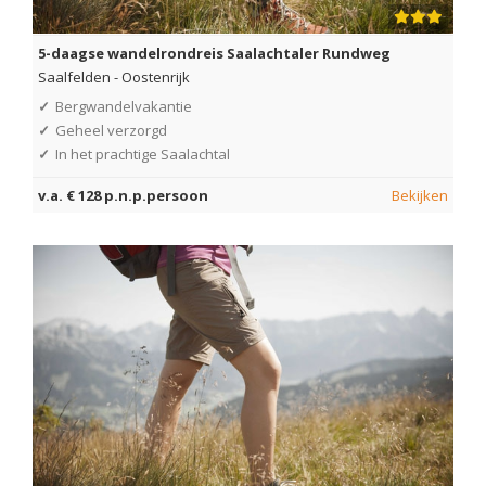
5-daagse wandelrondreis Saalachtaler Rundweg
Saalfelden
-
Oostenrijk
✓
Bergwandelvakantie
✓
Geheel verzorgd
✓
In het prachtige Saalachtal
v.a. € 128 p.n.p.persoon
Bekijken