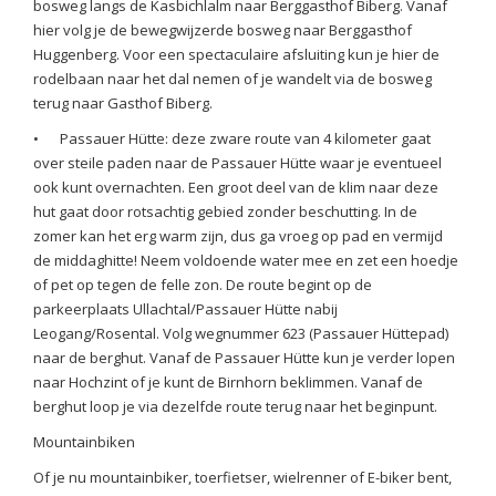
bosweg langs de Kasbichlalm naar Berggasthof Biberg. Vanaf
hier volg je de bewegwijzerde bosweg naar Berggasthof
Huggenberg. Voor een spectaculaire afsluiting kun je hier de
rodelbaan naar het dal nemen of je wandelt via de bosweg
terug naar Gasthof Biberg.
•
Passauer Hütte: deze zware route van 4 kilometer gaat
over steile paden naar de Passauer Hütte waar je eventueel
ook kunt overnachten. Een groot deel van de klim naar deze
hut gaat door rotsachtig gebied zonder beschutting. In de
zomer kan het erg warm zijn, dus ga vroeg op pad en vermijd
de middaghitte! Neem voldoende water mee en zet een hoedje
of pet op tegen de felle zon. De route begint op de
parkeerplaats Ullachtal/Passauer Hütte nabij
Leogang/Rosental. Volg wegnummer 623 (Passauer Hüttepad)
naar de berghut. Vanaf de Passauer Hütte kun je verder lopen
naar Hochzint of je kunt de Birnhorn beklimmen. Vanaf de
berghut loop je via dezelfde route terug naar het beginpunt.
Mountainbiken
Of je nu mountainbiker, toerfietser, wielrenner of E-biker bent,