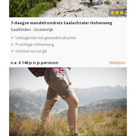
7-daagse wandelrondreis Saalachtaler Hohenweg
Saalfelden
-
Oostenrijk
✓
Uitdagende bergwandelvakantie
✓
Prachtige Höhenweg
✓
Geheel verzorgd
v.a. € 140 p.n.p.persoon
Bekijken