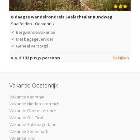
8-daagse wandelrondreis Saalachtaler Rundweg
Saalfelden
-
Oostenrijk
✓
Bergwandelvakantie
✓
Met bagagevervoer
✓
Geheel verzorgd
v.a. € 132 p.n.p.persoon
Bekijken
Vakantie Oostenrijk
Vakantie Karinthie
Vakantie Niederosterreich
Vakantie Oberosterreich
Vakantie Ost-Tirol
Vakantie Salzburgerland
Vakantie Steiermark
Vakantie Tirol