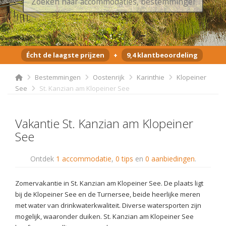
Écht de laagste prijzen
+
9,4 klantbeoordeling
Bestemmingen
Oostenrijk
Karinthie
Klopeiner
See
St. Kanzian am Klopeiner See
Vakantie St. Kanzian am Klopeiner
See
Ontdek
1 accommodatie
,
0 tips
en
0 aanbiedingen
.
Zomervakantie in St. Kanzian am Klopeiner See. De plaats ligt
bij de Klopeiner See en de Turnersee, beide heerlijke meren
met water van drinkwaterkwaliteit. Diverse watersporten zijn
mogelijk, waaronder duiken. St. Kanzian am Klopeiner See