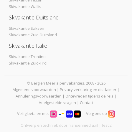
Skivakantie Tessin
Skivakantie Wallis
Skivakantie Duitsland
Skivakantie Saksen
Skivakantie Zuid-Duitsland
Skivakantie Italie
Skivakantie Trentino
Skivakantie Zuid-Tirol
© Berg en Meer alpenvakanties, 2008 - 2026
Algemene voorwaarden
|
Privacy verklaring en disclaimer
|
Annuleringsvoorwaarden
|
Ontevreden tijdens de reis
|
Veelgestelde vragen
|
Contact
Veilig betalen met
Volg ons op
Ontwerp en techniek door
fransenmedia.nl
| test 2