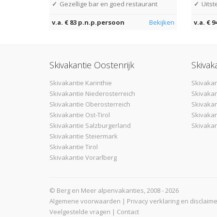
✓
Gezellige bar en goed restaurant
✓
Uitst
v.a. € 83 p.n.p.persoon
Bekijken
v.a. € 
Skivakantie Oostenrijk
Skivak
Skivakantie Karinthie
Skivakan
Skivakantie Niederosterreich
Skivakan
Skivakantie Oberosterreich
Skivaka
Skivakantie Ost-Tirol
Skivakan
Skivakantie Salzburgerland
Skivakan
Skivakantie Steiermark
Skivakantie Tirol
Skivakantie Vorarlberg
© Berg en Meer alpenvakanties, 2008 - 2026
Algemene voorwaarden
|
Privacy verklaring en disclaime
Veelgestelde vragen
|
Contact