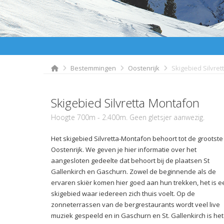
Bestemmingen
Oostenrijk
Skigebied Silvre
Skigebied Silvretta Montafon
Hoogte 700m - 2.400m. Geen gletsjer aanwezig.
Het skigebied Silvretta-Montafon behoort tot de grootste 
Oostenrijk. We geven je hier informatie over het
aangesloten gedeelte dat behoort bij de plaatsen St
Gallenkirch en Gaschurn. Zowel de beginnende als de
ervaren skiër komen hier goed aan hun trekken, het is e
skigebied waar iedereen zich thuis voelt. Op de
zonneterrassen van de bergrestaurants wordt veel live
muziek gespeeld en in Gaschurn en St. Gallenkirch is het