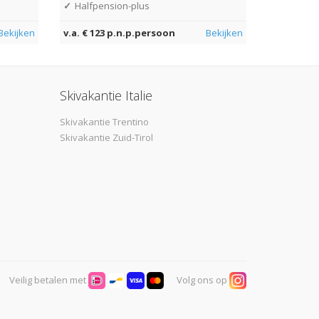
✓
Halfpension-plus
Bekijken
v.a. € 123 p.n.p.persoon
Bekijken
Skivakantie Italie
Skivakantie Trentino
Skivakantie Zuid-Tirol
Veilig betalen met
Volg ons op