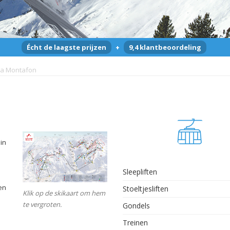
Écht de laagste prijzen
+
9,4 klantbeoordeling
tta Montafon
in
Sleepliften
en
Stoeltjesliften
Klik op de skikaart om hem
te vergroten.
Gondels
Treinen