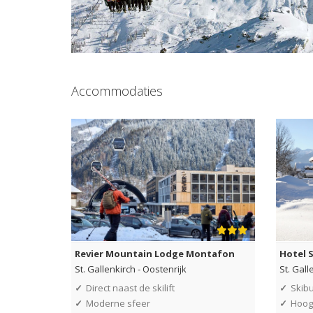
Accommodaties
Revier Mountain Lodge Montafon
Hotel S
St. Gallenkirch
-
Oostenrijk
St. Gall
✓
Direct naast de skilift
✓
Skibu
✓
Moderne sfeer
✓
Hoog