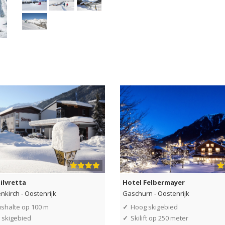
ilvretta
Hotel Felbermayer
enkirch
-
Oostenrijk
Gaschurn
-
Oostenrijk
shalte op 100 m
✓
Hoog skigebied
 skigebied
✓
Skilift op 250 meter