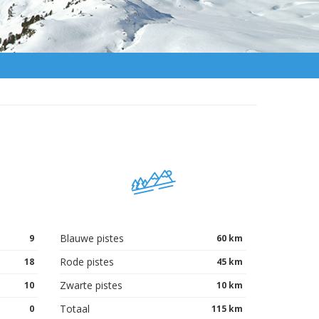
Blauwe pistes
9
60 km
Rode pistes
18
45 km
Zwarte pistes
10
10 km
Totaal
0
115 km