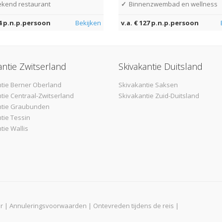
ekend restaurant
✓
Binnenzwembad en wellness
94 p.n.p.persoon
Bekijken
v.a. € 127 p.n.p.persoon
antie Zwitserland
Skivakantie Duitsland
tie Berner Oberland
Skivakantie Saksen
tie Centraal-Zwitserland
Skivakantie Zuid-Duitsland
ntie Graubunden
tie Tessin
tie Wallis
r
|
Annuleringsvoorwaarden
|
Ontevreden tijdens de reis
|