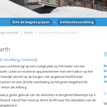
Écht de laagste prijzen
+
9,4 klantbeoordeling
egenzerwald
Warth
Appartementhaus Lechblick
arth
B
d
,
Vorarlberg
,
Oostenrijk
.
Be
us Lechblick ligt op een rustige plek op 500 meter van het
kl
arth. Lichte en moderne appartementen met een balkon op het
g
heerlijk uitzicht op de bergen. Het skigebied heeft brede
de
pistes en een directe aansluiting op het grote skigebied Ski
. Anton am Arlberg.
I
aak je gratis gebruik van de skilockers in Berghotel Biberkopf op 4
stand. Vanaf hier neem je direct de lift naar het dalstation van de
V
skigebied in.