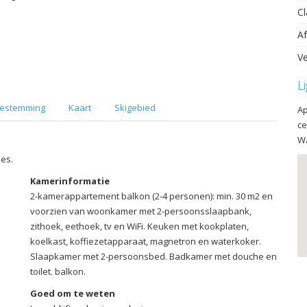
Cl
Af
Ve
L
estemming
Kaart
Skigebied
Ap
ce
Wa
ies.
Kamerinformatie
2-kamerappartement balkon (2-4 personen): min. 30 m2 en
voorzien van woonkamer met 2-persoonsslaapbank,
zithoek, eethoek, tv en WiFi. Keuken met kookplaten,
koelkast, koffiezetapparaat, magnetron en waterkoker.
Slaapkamer met 2-persoonsbed. Badkamer met douche en
toilet. balkon.
Goed om te weten