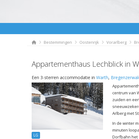
Bestemmingen
Oostenrijk
Vorarlberg
Br
Appartementhaus Lechblick in W
Een 3-sterren accommodatie in
Warth
,
Bregenzerwal
Appartementha
centrum van W
zuiden en een 
sneeuwzekere 
Arlberg met St
In de winter m
minuten loopaf
LG
Dorfbahn het 