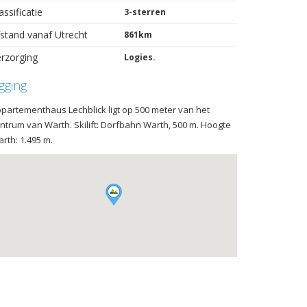
assificatie
3-sterren
stand vanaf Utrecht
861km
rzorging
Logies.
igging
partementhaus Lechblick ligt op 500 meter van het
ntrum van Warth. Skilift: Dorfbahn Warth, 500 m. Hoogte
rth: 1.495 m.