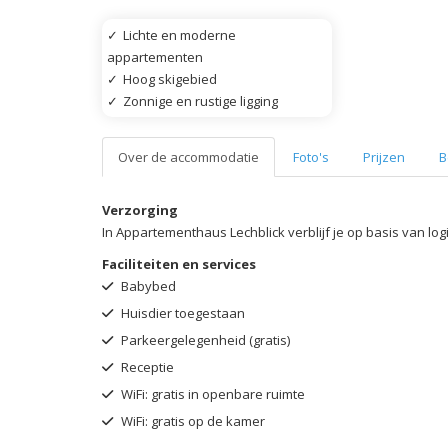
✓
Lichte en moderne
appartementen
✓
Hoog skigebied
✓
Zonnige en rustige ligging
Over de accommodatie
Foto's
Prijzen
B
Verzorging
In Appartementhaus Lechblick verblijf je op basis van log
Faciliteiten en services
Babybed
Huisdier toegestaan
Parkeergelegenheid (gratis)
Receptie
WiFi: gratis in openbare ruimte
WiFi: gratis op de kamer