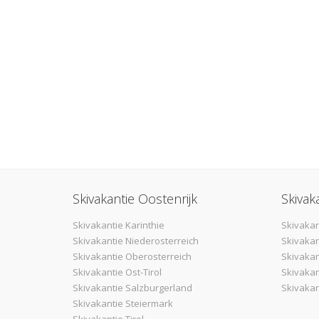
Skivakantie Oostenrijk
Skivak
Skivakantie Karinthie
Skivakan
Skivakantie Niederosterreich
Skivakan
Skivakantie Oberosterreich
Skivaka
Skivakantie Ost-Tirol
Skivakan
Skivakantie Salzburgerland
Skivakan
Skivakantie Steiermark
Skivakantie Tirol