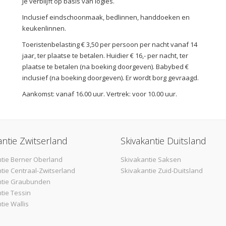
Je verblijft op basis van logies.
Inclusief eindschoonmaak, bedlinnen, handdoeken en
keukenlinnen.
Toeristenbelasting € 3,50 per persoon per nacht vanaf 14
jaar, ter plaatse te betalen. Huidier € 16,- per nacht, ter
plaatse te betalen (na boeking doorgeven). Babybed €
inclusief (na boeking doorgeven). Er wordt borg gevraagd.
Aankomst: vanaf 16.00 uur. Vertrek: voor 10.00 uur.
antie Zwitserland
Skivakantie Duitsland
tie Berner Oberland
Skivakantie Saksen
tie Centraal-Zwitserland
Skivakantie Zuid-Duitsland
ntie Graubunden
tie Tessin
tie Wallis