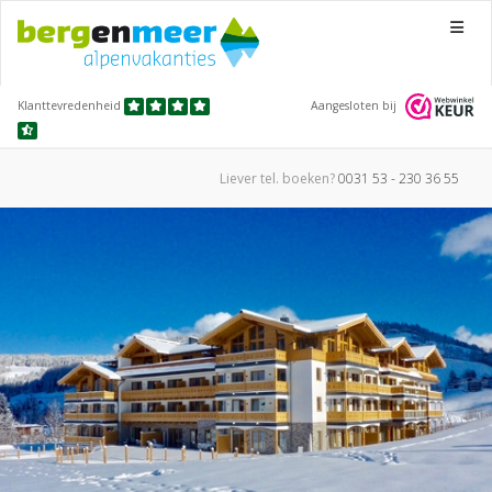
Menu
Klanttevredenheid
Aangesloten bij
Liever tel.
boeken?
0031 53 - 230 36 55