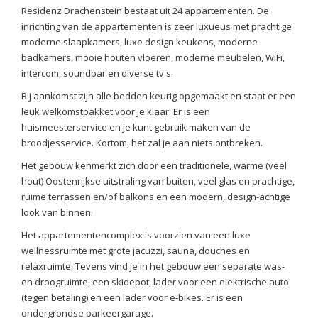
Residenz Drachenstein bestaat uit 24 appartementen. De
inrichting van de appartementen is zeer luxueus met prachtige
moderne slaapkamers, luxe design keukens, moderne
badkamers, mooie houten vloeren, moderne meubelen, WiFi,
intercom, soundbar en diverse tv's.
Bij aankomst zijn alle bedden keurig opgemaakt en staat er een
leuk welkomstpakket voor je klaar. Er is een
huismeesterservice en je kunt gebruik maken van de
broodjesservice. Kortom, het zal je aan niets ontbreken.
Het gebouw kenmerkt zich door een traditionele, warme (veel
hout) Oostenrijkse uitstraling van buiten, veel glas en prachtige,
ruime terrassen en/of balkons en een modern, design-achtige
look van binnen.
Het appartementencomplex is voorzien van een luxe
wellnessruimte met grote jacuzzi, sauna, douches en
relaxruimte. Tevens vind je in het gebouw een separate was-
en droogruimte, een skidepot, lader voor een elektrische auto
(tegen betaling) en een lader voor e-bikes. Er is een
ondergrondse parkeergarage.