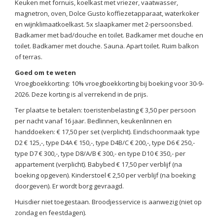
Keuken met fornuis, koelkast met vriezer, vaatwasser,
magnetron, oven, Dolce Gusto koffiezetapparaat, waterkoker
en wijnklimaatkoelkast. 5x slaapkamer met 2-persoonsbed.
Badkamer met bad/douche en toilet. Badkamer met douche en
toilet. Badkamer met douche. Sauna. Apart toilet. Ruim balkon
of terras.
Goed om te weten
Vroegboekkorting: 10% vroegboekkorting bij boeking voor 30-9-
2026. Deze korting is al verrekend in de prijs.
Ter plaatse te betalen: toeristenbelasting € 3,50 per persoon
per nacht vanaf 16 jaar. Bedlinnen, keukenlinnen en
handdoeken: € 17,50 per set (verplicht). Eindschoonmaak type
D2 € 125,-, type D4A € 150,-, type D4B/C € 200,-, type D6 € 250,-
type D7 € 300,-, type D8/A/B € 300,- en type D10 € 350,- per
appartement (verplicht). Babybed € 17,50 per verblijf (na
boeking opgeven). Kinderstoel € 2,50 per verblijf (na boeking
doorgeven). Er wordt borg gevraagd.
Huisdier niet toegestaan. Broodjesservice is aanwezig (niet op
zondag en feestdagen).