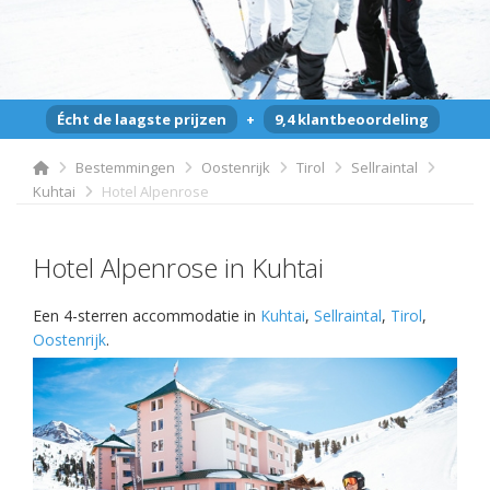
Écht de laagste prijzen
+
9,4 klantbeoordeling
Bestemmingen
Oostenrijk
Tirol
Sellraintal
Kuhtai
Hotel Alpenrose
Hotel Alpenrose in Kuhtai
Een 4-sterren accommodatie in
Kuhtai
,
Sellraintal
,
Tirol
,
Oostenrijk
.