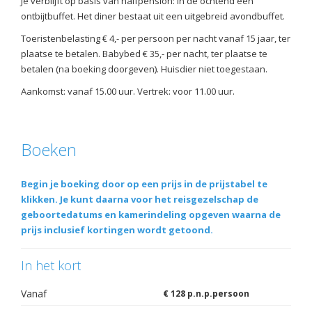
Je verblijft op basis van halfpension: in de ochtend een
ontbijtbuffet. Het diner bestaat uit een uitgebreid avondbuffet.
Toeristenbelasting € 4,- per persoon per nacht vanaf 15 jaar, ter
plaatse te betalen. Babybed € 35,- per nacht, ter plaatse te
betalen (na boeking doorgeven). Huisdier niet toegestaan.
Aankomst: vanaf 15.00 uur. Vertrek: voor 11.00 uur.
Boeken
Begin je boeking door op een prijs in de prijstabel te
klikken. Je kunt daarna voor het reisgezelschap de
geboortedatums en kamerindeling opgeven waarna de
prijs inclusief kortingen wordt getoond.
In het kort
Vanaf
€ 128 p.n.p.persoon