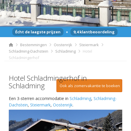
Écht de laagste prijzen
+
9,4 klantbeoordeling
Bestemmingen
Oostenrijk
Steiermark
Schladming-Dachstein
Schladming
Hotel
Schladmingerhof
Hotel Schladmingerhof in
Schladming
Ook als zomervakantie te boeken
Een 3-sterren accommodatie in
Schladming
,
Schladming-
Dachstein
,
Steiermark
,
Oostenrijk
.