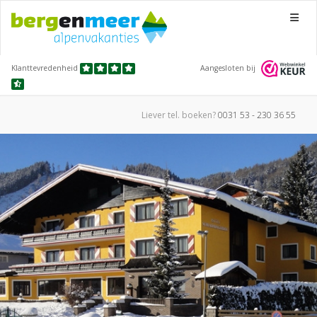
Menu
Klanttevredenheid
Aangesloten bij
Liever tel.
boeken?
0031 53 - 230 36 55