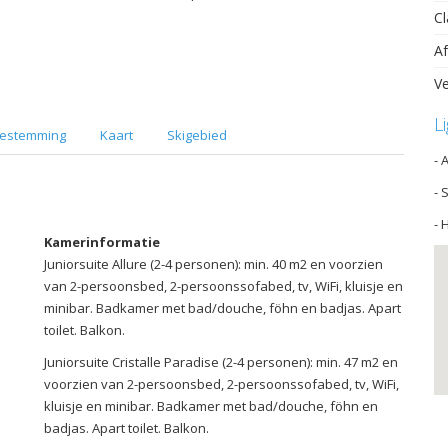
Cl
Af
Ve
L
estemming
Kaart
Skigebied
- 
- 
- 
Kamerinformatie
Juniorsuite Allure (2-4 personen): min. 40 m2 en voorzien
van 2-persoonsbed, 2-persoonssofabed, tv, WiFi, kluisje en
minibar. Badkamer met bad/douche, föhn en badjas. Apart
toilet. Balkon.
Juniorsuite Cristalle Paradise (2-4 personen): min. 47 m2 en
voorzien van 2-persoonsbed, 2-persoonssofabed, tv, WiFi,
kluisje en minibar. Badkamer met bad/douche, föhn en
badjas. Apart toilet. Balkon.