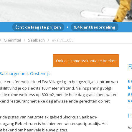
Écht de laagste prijzen
+
9,4 klantbeoordeling
Glemmtal
Saalbach
eva,VILLAGE
Ook als zomervakantie te boeken
B
Salzburgerland
,
Oostenrijk
.
Be
le en sfeervolle Hotel Eva Village ligt in het gezellige centrum van
kl
kilift vind je op slechts 100 meter afstand. Na inspanning volgt
g
n de ruime wellness op 800 m2, met de hele dag gratis thee, water
de
stekend restaurant met elke dag afwisselende gerechten op het
I
de pistes van het grote skigebied Skicircus Saalbach-
eogang-Fieberbrunn is het hier een wintersportparadijs. Het
V
at bekend om haar vele blauwe pistes.