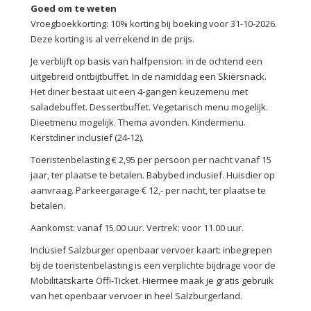
Goed om te weten
Vroegboekkorting: 10% korting bij boeking voor 31-10-2026.
Deze korting is al verrekend in de prijs.
Je verblijft op basis van halfpension: in de ochtend een
uitgebreid ontbijtbuffet. In de namiddag een Skiërsnack.
Het diner bestaat uit een 4-gangen keuzemenu met
saladebuffet. Dessertbuffet. Vegetarisch menu mogelijk.
Dieetmenu mogelijk. Thema avonden. Kindermenu.
Kerstdiner inclusief (24-12).
Toeristenbelasting € 2,95 per persoon per nacht vanaf 15
jaar, ter plaatse te betalen. Babybed inclusief. Huisdier op
aanvraag. Parkeergarage € 12,- per nacht, ter plaatse te
betalen.
Aankomst: vanaf 15.00 uur. Vertrek: voor 11.00 uur.
Inclusief Salzburger openbaar vervoer kaart: inbegrepen
bij de toeristenbelasting is een verplichte bijdrage voor de
Mobilitätskarte Öffi-Ticket. Hiermee maak je gratis gebruik
van het openbaar vervoer in heel Salzburgerland.