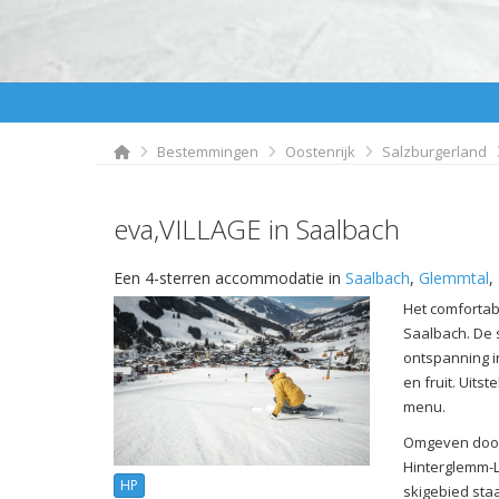
Bestemmingen
Oostenrijk
Salzburgerland
eva,VILLAGE in Saalbach
Een 4-sterren accommodatie in
Saalbach
,
Glemmtal
,
Het comfortabe
Saalbach. De s
ontspanning i
en fruit. Uit
menu.
Omgeven door 
Hinterglemm-L
HP
skigebied sta