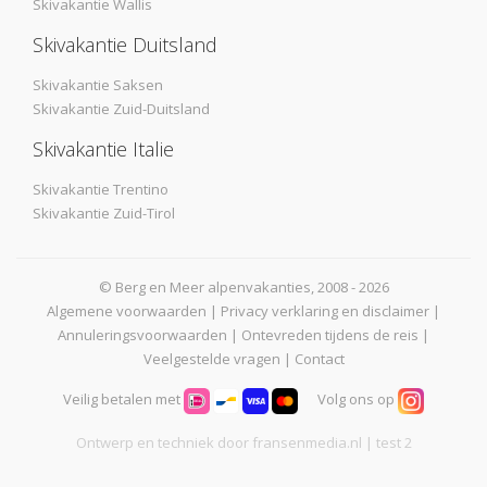
Skivakantie Wallis
Skivakantie Duitsland
Skivakantie Saksen
Skivakantie Zuid-Duitsland
Skivakantie Italie
Skivakantie Trentino
Skivakantie Zuid-Tirol
© Berg en Meer alpenvakanties, 2008 - 2026
Algemene voorwaarden
|
Privacy verklaring en disclaimer
|
Annuleringsvoorwaarden
|
Ontevreden tijdens de reis
|
Veelgestelde vragen
|
Contact
Veilig betalen met
Volg ons op
Ontwerp en techniek door
fransenmedia.nl
| test 2