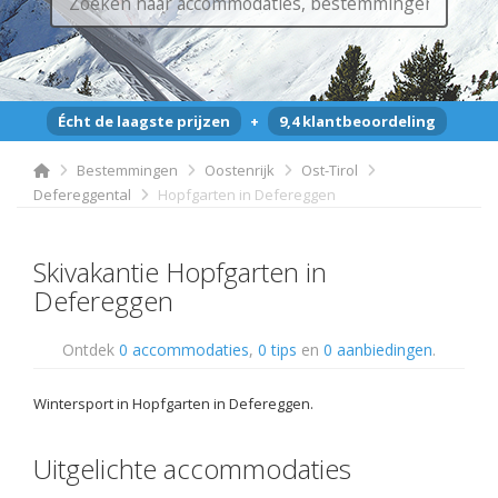
Écht de laagste prijzen
+
9,4 klantbeoordeling
Bestemmingen
Oostenrijk
Ost-Tirol
Defereggental
Hopfgarten in Defereggen
Skivakantie Hopfgarten in
Defereggen
Ontdek
0 accommodaties
,
0 tips
en
0 aanbiedingen
.
Wintersport in Hopfgarten in Defereggen.
Uitgelichte accommodaties