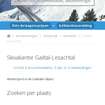
Écht de laagste prijzen
+
9,4 klantbeoordeling
Bestemmingen
Oostenrijk
Karinthie
Gailtal-
Lesachtal
Skivakantie Gailtal-Lesachtal
Ontdek
0 accommodaties
,
0 tips
en
0 aanbiedingen
.
Wintersport in de Gailtaler Alpen.
Zoeken per plaats