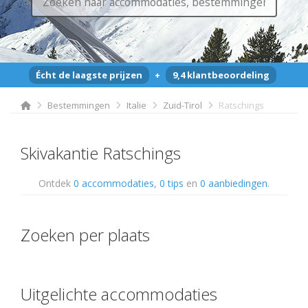
Écht de laagste prijzen
+
9,4 klantbeoordeling
Bestemmingen
Italie
Zuid-Tirol
Ratschings
Skivakantie Ratschings
Ontdek
0 accommodaties
,
0 tips
en
0 aanbiedingen
.
Zoeken per plaats
Uitgelichte accommodaties