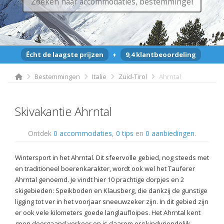
Écht de laagste prijzen
+
9,4 klantbeoordeling
Bestemmingen
Italie
Zuid-Tirol
Ahrntal
Skivakantie Ahrntal
Ontdek
0 accommodaties
,
0 tips
en
0 aanbiedingen
.
Wintersport in het Ahrntal. Dit sfeervolle gebied, nog steeds met
en traditioneel boerenkarakter, wordt ook wel het Tauferer
Ahrntal genoemd. Je vindt hier 10 prachtige dorpjes en 2
skigebieden: Speikboden en Klausberg, die dankzij de gunstige
ligging tot ver in het voorjaar sneeuwzeker zijn. In dit gebied zijn
er ook vele kilometers goede langlaufloipes. Het Ahrntal kent
geen doorgaand verkeer en is daarom erg kindvriendelijk.