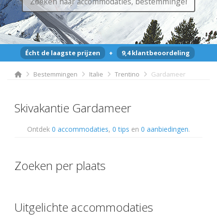
Écht de laagste prijzen
+
9,4 klantbeoordeling
Bestemmingen
Italie
Trentino
Gardameer
Skivakantie Gardameer
Ontdek
0 accommodaties
,
0 tips
en
0 aanbiedingen
.
Zoeken per plaats
Uitgelichte accommodaties