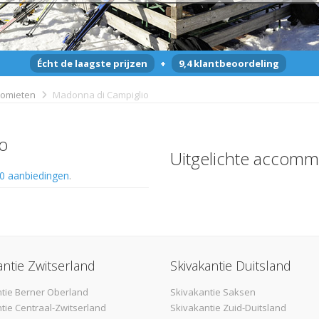
Écht de laagste prijzen
+
9,4 klantbeoordeling
lomieten
Madonna di Campiglio
o
Uitgelichte accomm
0 aanbiedingen
.
antie Zwitserland
Skivakantie Duitsland
tie Berner Oberland
Skivakantie Saksen
tie Centraal-Zwitserland
Skivakantie Zuid-Duitsland