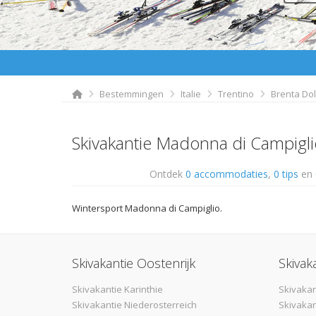
Bestemmingen
Italie
Trentino
Brenta Do
Skivakantie Madonna di Campigli
Ontdek
0 accommodaties
,
0 tips
en
Wintersport Madonna di Campiglio.
Skivakantie Oostenrijk
Skivak
Skivakantie Karinthie
Skivakan
Skivakantie Niederosterreich
Skivakan