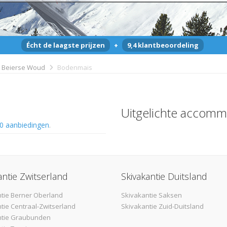
Écht de laagste prijzen
+
9,4 klantbeoordeling
Beierse Woud
Bodenmais
Uitgelichte accomm
0 aanbiedingen
.
antie Zwitserland
Skivakantie Duitsland
tie Berner Oberland
Skivakantie Saksen
tie Centraal-Zwitserland
Skivakantie Zuid-Duitsland
ntie Graubunden