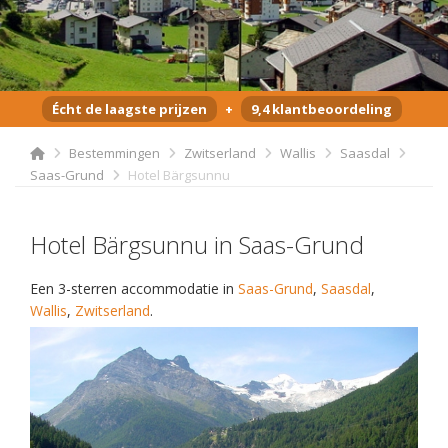
Écht de laagste prijzen
+
9,4 klantbeoordeling
Bestemmingen
Zwitserland
Wallis
Saasdal
Saas-Grund
Hotel Bärgsunnu
Hotel Bärgsunnu in Saas-Grund
Een 3-sterren accommodatie in
Saas-Grund
,
Saasdal
,
Wallis
,
Zwitserland
.