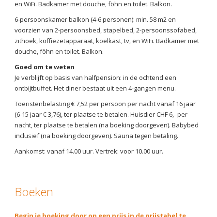
en WiFi. Badkamer met douche, föhn en toilet. Balkon.
6-persoonskamer balkon (4-6 personen): min. 58 m2 en
voorzien van 2-persoonsbed, stapelbed, 2-persoonssofabed,
zithoek, koffiezetapparaat, koelkast, tv, en WiFi. Badkamer met
douche, föhn en toilet. Balkon.
Goed om te weten
Je verblijft op basis van halfpension: in de ochtend een
ontbijtbuffet. Het diner bestaat uit een 4-gangen menu.
Toeristenbelasting € 7,52 per persoon per nacht vanaf 16 jaar
(6-15 jaar € 3,76), ter plaatse te betalen. Huisdier CHF 6,- per
nacht, ter plaatse te betalen (na boeking doorgeven). Babybed
inclusief (na boeking doorgeven). Sauna tegen betaling.
Aankomst: vanaf 14.00 uur. Vertrek: voor 10.00 uur.
Boeken
Begin je boeking door op een prijs in de prijstabel te