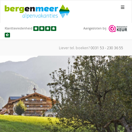
Menu
Klanttevredenheid
Aangesloten bij
Liever tel.
boeken?
0031 53 - 230 36 55