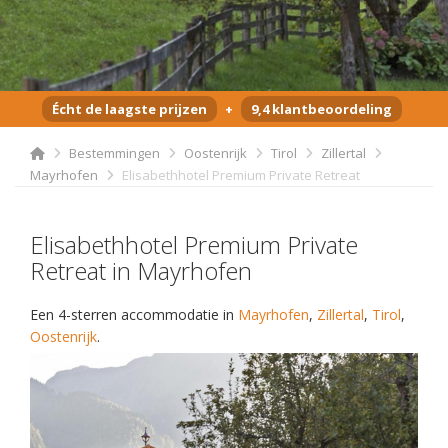
Écht de laagste prijzen
+
9,4 klantbeoordeling
Bestemmingen
Oostenrijk
Tirol
Zillertal
Mayrhofen
Elisabethhotel Premium Private Retreat
Elisabethhotel Premium Private
Retreat in Mayrhofen
Een 4-sterren accommodatie in
Mayrhofen
,
Zillertal
,
Tirol
,
Oostenrijk
.