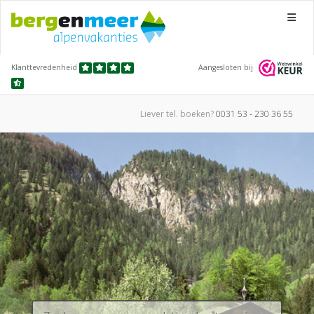
Menu
Klanttevredenheid
Aangesloten bij
Liever tel.
boeken?
0031 53 - 230 36 55