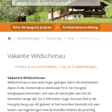
Écht de laagste prijzen
+
9,4 klantbeoordeling
Bestemmingen
Oostenrijk
Tirol
Wildschonau
Vakantie Wildschonau
Ontdek
8 accommodaties
,
1 tip
en
0 aanbiedingen
.
Vakantie Wildschönau
Wildschönau is een wat hoger gelegen dal in de Kitzbüheler
Alpen in de Oostenrijkse deelstaat Tirol. De hoogste
bergtoppen bevinden zich aan de westzijde van het 24
kilometer lange dal. De 2.309 meter hoge Grosser Beil is de
hoogste berg van dit gebied. In het noorden bevindt zich een
keten van lage bergen met de Kundler Klamm als prachtig