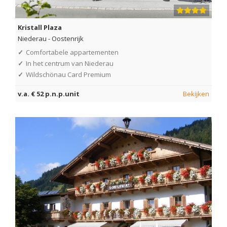
Kristall Plaza
Niederau
-
Oostenrijk
✓
Comfortabele appartementen
✓
In het centrum van Niederau
✓
Wildschönau Card Premium
v.a. € 52 p.n.p.unit
Bekijken