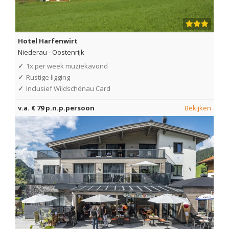
Hotel Harfenwirt
Niederau
-
Oostenrijk
✓
1x per week muziekavond
✓
Rustige ligging
✓
Inclusief Wildschönau Card
v.a. € 79 p.n.p.persoon
Bekijken