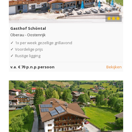
Gasthof Schöntal
Oberau
-
Oostenrijk
✓
1x per week gezellige grillavond
✓
Voordelige prijs
✓
Rustige ligging
v.a. € 70 p.n.p.persoon
Bekijken