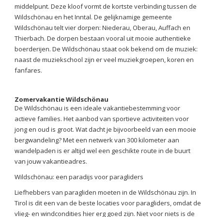
middelpunt. Deze kloof vormt de kortste verbinding tussen de
Wildschönau en het Inntal. De gelijknamige gemeente
Wildschönau telt vier dorpen: Niederau, Oberau, Auffach en
Thierbach. De dorpen bestaan vooral uit mooie authentieke
boerderijen. De Wildschönau staat ook bekend om de muziek:
naast de muziekschool zijn er veel muziekgroepen, koren en
fanfares.
Zomervakantie Wildschönau
De Wildschönau is een ideale vakantiebestemming voor
actieve families. Het aanbod van sportieve activiteiten voor
jong en oud is groot. Wat dacht je bijvoorbeeld van een mooie
bergwandeling? Met een netwerk van 300 kilometer aan
wandelpaden is er altijd wel een geschikte route in de buurt
van jouw vakantieadres.
Wildschönau: een paradijs voor paragliders
Liefhebbers van paragliden moeten in de Wildschönau zijn. In
Tirol is dit een van de beste locaties voor paragliders, omdat de
vlieg- en windcondities hier erg goed zijn. Niet voor niets is de