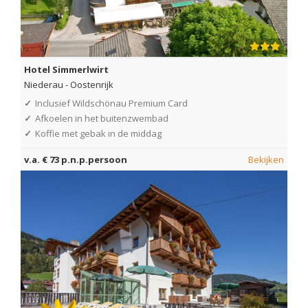
Hotel Simmerlwirt
Niederau
-
Oostenrijk
✓
Inclusief Wildschönau Premium Card
✓
Afkoelen in het buitenzwembad
✓
Koffie met gebak in de middag
v.a. € 73 p.n.p.persoon
Bekijken