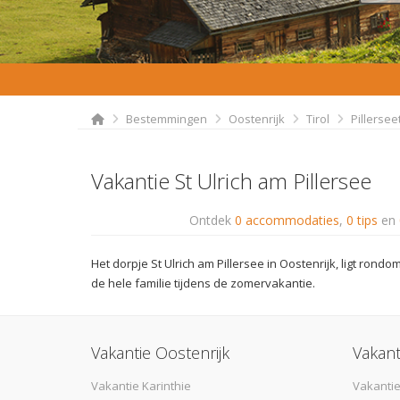
Bestemmingen
Oostenrijk
Tirol
Pillersee
Vakantie St Ulrich am Pillersee
Ontdek
0 accommodaties
,
0 tips
en
Het dorpje St Ulrich am Pillersee in Oostenrijk, ligt rond
de hele familie tijdens de zomervakantie.
Vakantie Oostenrijk
Vakant
Vakantie Karinthie
Vakantie