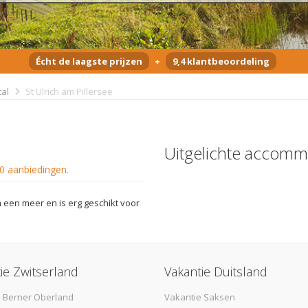
Écht de laagste prijzen
+
9,4 klantbeoordeling
tal
St Ulrich am Pillersee
Uitgelichte accomm
0 aanbiedingen
.
om een meer en is erg geschikt voor
ie Zwitserland
Vakantie Duitsland
 Berner Oberland
Vakantie Saksen