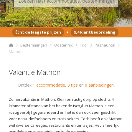
Écht de laagste prijzen
+
9,4 klantbeoordeling
Bestemmingen
Oostenrijk
Tirol
Paznauntal
Mathon
Vakantie Mathon
Ontdek
1 accommodatie
,
0 tips
en
0 aanbiedingen
.
Zomervakantie in Mathon. Klein en rustig dorp op slechts 4
kilometer afstand van het bekende Ischgl. In Mathon is een
rustig verblijf gegarandeerd en het is dan ook zeer geschikt
voor natuurliefhebbers en rustzoekers. Toch heeft ook Mathon
wel diverse cafeetjes, restaurants en terrasjes. Het is heerlijk
wandelen en mountainbiken in de omgeving.