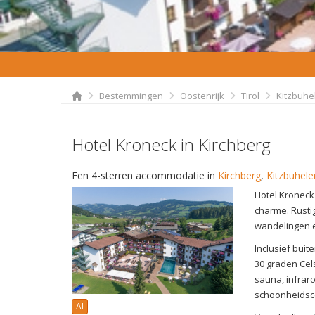
Bestemmingen
Oostenrijk
Tirol
Kitzbuhe
Hotel Kroneck in Kirchberg
Een 4-sterren accommodatie in
Kirchberg
,
Kitzbuhele
Hotel Kroneck 
charme. Rusti
wandelingen 
Inclusief bui
30 graden Cel
sauna, infrar
schoonheidsc
AI