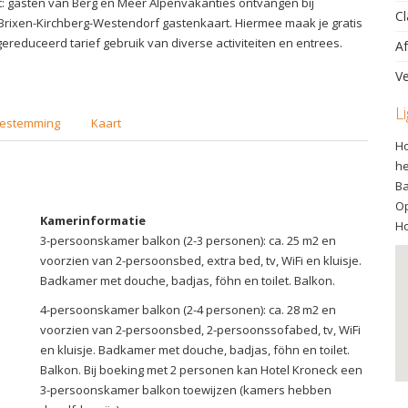
: gasten van Berg en Meer Alpenvakanties ontvangen bij
Cl
rixen-Kirchberg-Westendorf gastenkaart. Hiermee maak je gratis
ereduceerd tarief gebruik van diverse activiteiten en entrees.
Af
Ve
L
estemming
Kaart
Ho
he
Ba
Op
Kamerinformatie
Ho
3-persoonskamer balkon (2-3 personen): ca. 25 m2 en
voorzien van 2-persoonsbed, extra bed, tv, WiFi en kluisje.
Badkamer met douche, badjas, föhn en toilet. Balkon.
4-persoonskamer balkon (2-4 personen): ca. 28 m2 en
voorzien van 2-persoonsbed, 2-persoonssofabed, tv, WiFi
en kluisje. Badkamer met douche, badjas, föhn en toilet.
Balkon. Bij boeking met 2 personen kan Hotel Kroneck een
3-persoonskamer balkon toewijzen (kamers hebben