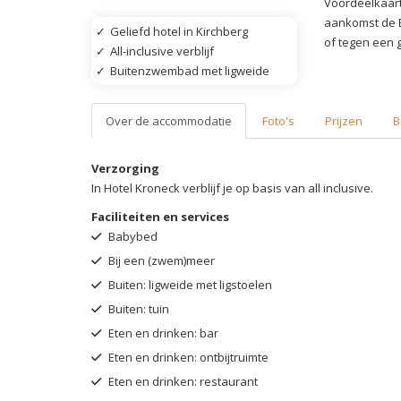
Voordeelkaart
aankomst de B
✓
Geliefd hotel in Kirchberg
of tegen een g
✓
All-inclusive verblijf
✓
Buitenzwembad met ligweide
Over de accommodatie
Foto's
Prijzen
B
Verzorging
In Hotel Kroneck verblijf je op basis van all inclusive.
Faciliteiten en services
Babybed
Bij een (zwem)meer
Buiten: ligweide met ligstoelen
Buiten: tuin
Eten en drinken: bar
Eten en drinken: ontbijtruimte
Eten en drinken: restaurant