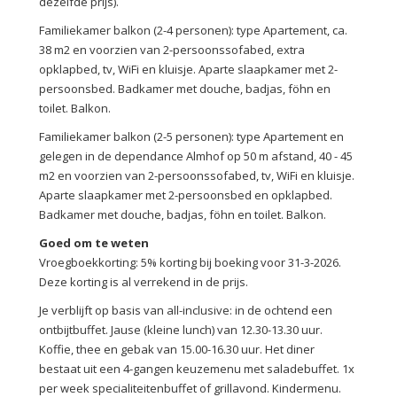
dezelfde prijs).
Familiekamer balkon (2-4 personen): type Apartement, ca.
38 m2 en voorzien van 2-persoonssofabed, extra
opklapbed, tv, WiFi en kluisje. Aparte slaapkamer met 2-
persoonsbed. Badkamer met douche, badjas, föhn en
toilet. Balkon.
Familiekamer balkon (2-5 personen): type Apartement en
gelegen in de dependance Almhof op 50 m afstand, 40 - 45
m2 en voorzien van 2-persoonssofabed, tv, WiFi en kluisje.
Aparte slaapkamer met 2-persoonsbed en opklapbed.
Badkamer met douche, badjas, föhn en toilet. Balkon.
Goed om te weten
Vroegboekkorting: 5% korting bij boeking voor 31-3-2026.
Deze korting is al verrekend in de prijs.
Je verblijft op basis van all-inclusive: in de ochtend een
ontbijtbuffet. Jause (kleine lunch) van 12.30-13.30 uur.
Koffie, thee en gebak van 15.00-16.30 uur. Het diner
bestaat uit een 4-gangen keuzemenu met saladebuffet. 1x
per week specialiteitenbuffet of grillavond. Kindermenu.