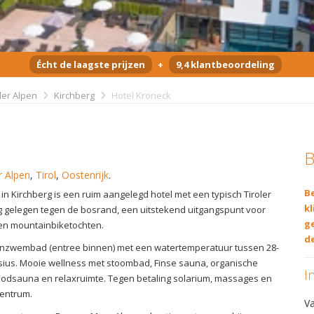
Écht de laagste prijzen
+
9,4 klantbeoordeling
ler Alpen
Kirchberg
Hotel Kroneck
B
r Alpen
,
Tirol
,
Oostenrijk
.
Be
in Kirchberg is een ruim aangelegd hotel met een typisch Tiroler
kl
g gelegen tegen de bosrand, een uitstekend uitgangspunt voor
g
en mountainbiketochten.
de
tenzwembad (entree binnen) met een watertemperatuur tussen 28-
sius. Mooie wellness met stoombad, Finse sauna, organische
I
oodsauna en relaxruimte. Tegen betaling solarium, massages en
entrum.
V