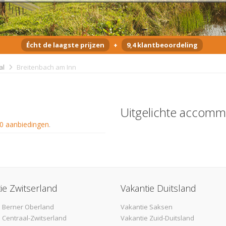
Écht de laagste prijzen
+
9,4 klantbeoordeling
al
Breitenbach am Inn
Uitgelichte accomm
0 aanbiedingen
.
ie Zwitserland
Vakantie Duitsland
 Berner Oberland
Vakantie Saksen
 Centraal-Zwitserland
Vakantie Zuid-Duitsland