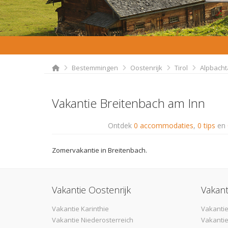
Bestemmingen
Oostenrijk
Tirol
Alpbacht
Vakantie Breitenbach am Inn
Ontdek
0 accommodaties
,
0 tips
en
Zomervakantie in Breitenbach.
Vakantie Oostenrijk
Vakant
Vakantie Karinthie
Vakantie
Vakantie Niederosterreich
Vakantie