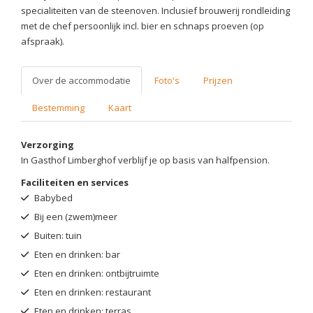
specialiteiten van de steenoven. Inclusief brouwerij rondleiding
met de chef persoonlijk incl. bier en schnaps proeven (op
afspraak).
Over de accommodatie
Foto's
Prijzen
Bestemming
Kaart
Verzorging
In Gasthof Limberghof verblijf je op basis van halfpension.
Faciliteiten en services
Babybed
Bij een (zwem)meer
Buiten: tuin
Eten en drinken: bar
Eten en drinken: ontbijtruimte
Eten en drinken: restaurant
Eten en drinken: terras