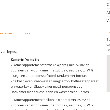
Cl
Af
Ve
L
estemming
Kaart
Su
va
50
 van logies.
Kamerinformatie
2-kamerappartement terras (2-4 pers.): min. 57 m2 en
voorzien van woonkamer met zithoek, eethoek, tv, WiFi,
kluisje en 2-persoonssofabed. Keuken met fornuis,
koelkast, oven, vaatwasser, magnetron, koffiezetapparaat
en waterkoker. Slaapkamer met 2-persoonsbed.
Badkamer met douche, föhn en wasmachine. Terras.
3-kamerappartement balkon (2-6 pers.): min. 85 m2 en
voorzien van woonkamer met zithoek, eethoek, tv, WiFi,