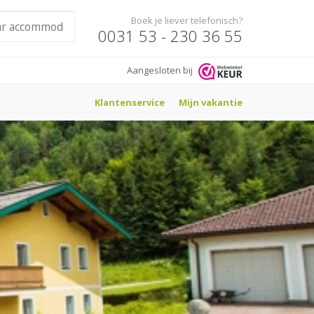
Boek je liever telefonisch?
0031 53 - 230 36 55
Aangesloten bij
Klantenservice
Mijn vakantie