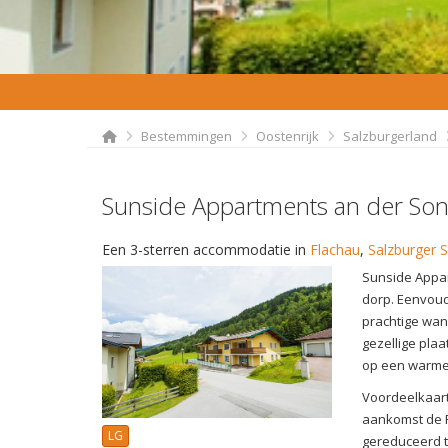
Bestemmingen
Oostenrijk
Salzburgerland
Sunside Appartments an der Son
Een 3-sterren accommodatie in
Flachau
,
Salzburger 
Sunside Appar
dorp. Eenvoud
prachtige wan
gezellige plaa
op een warme
Voordeelkaart
aankomst de F
LG
gereduceerd ta