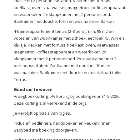
kluisje en 2-persoonssofabed. Keuken met fornuis,
koelkast, oven, vaatwasser, magnetron, koffiezetapparaat
en waterkoker. 2x slaapkamer met 2-persoonsbed.
Badkamer met douche, föhn en wasmachine. Balkon.
4-kamerappartement terras (2-8 pers.): min. 98 m2 en
voorzien van woonkamer met zithoek, eethoek, tv, WiFi en
kluisje. Keuken met fornuis, koelkast, oven, vaatwasser,
magnetron, koffiezetapparaat en waterkoker. 2x
slaapkamer met 2-persoonsbed. 2x slaapkamer met 2-
persoonssofabed. Badkamer met douche, föhn en
wasmachine. Badkamer met douche en toilet. Apart toilet.
Terras.
Goed om te weten
Vroegboekkorting: 5% korting bij boeking voor 31-5-2026.
Deze korting is al verrekend in de prijs.
Je verblijft op basis van logies.
Inclusief: bedlinnen, handdoeken en keukenlinnen.
Babybed (na boeking doorgeven).
Bij boeking voldoen: eindschoonmaak € 80,- per unit per