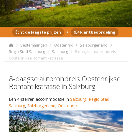
Écht de laagste prijzen
+
9,4 klantbeoordeling
Bestemmingen
Oostenrijk
Salzburgerland
Regio Stad Salzburg
Salzburg
8-daagse autorondreis
Oostenrijkse Romantikstrasse
8-daagse autorondreis Oostenrijkse
Romantikstrasse in Salzburg
Een 4-sterren accommodatie in
Salzburg
,
Regio Stad
Salzburg
,
Salzburgerland
,
Oostenrijk
.