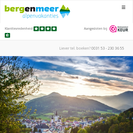
Menu
Klanttevredenheid
Aangesloten bij
Liever tel.
boeken?
0031 53 - 230 36 55