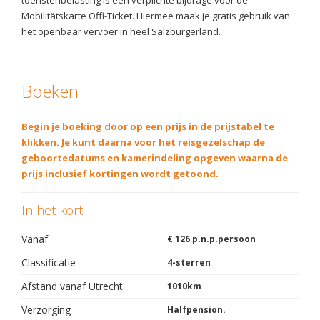
toeristenbelasting is een verplichte bijdrage voor de
Mobilitätskarte Öffi-Ticket. Hiermee maak je gratis gebruik van
het openbaar vervoer in heel Salzburgerland.
Boeken
Begin je boeking door op een prijs in de prijstabel te
klikken. Je kunt daarna voor het reisgezelschap de
geboortedatums en kamerindeling opgeven waarna de
prijs inclusief kortingen wordt getoond.
In het kort
Vanaf
€ 126 p.n.p.persoon
Classificatie
4-sterren
Afstand vanaf Utrecht
1010km
Verzorging
Halfpension.