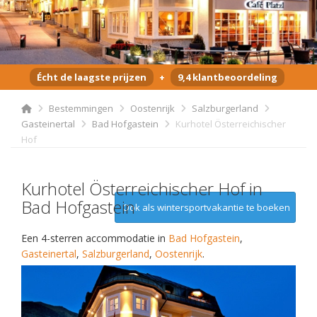
Écht de laagste prijzen
+
9,4 klantbeoordeling
Bestemmingen
Oostenrijk
Salzburgerland
Gasteinertal
Bad Hofgastein
Kurhotel Österreichischer
Hof
Kurhotel Österreichischer Hof in
Bad Hofgastein
Ook als wintersportvakantie te boeken
Een 4-sterren accommodatie in
Bad Hofgastein
,
Gasteinertal
,
Salzburgerland
,
Oostenrijk
.