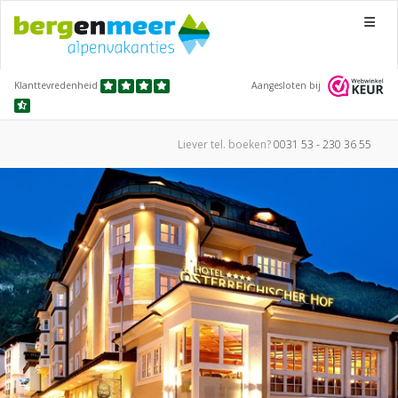
Menu
Klanttevredenheid
Aangesloten bij
Liever tel.
boeken?
0031 53 - 230 36 55