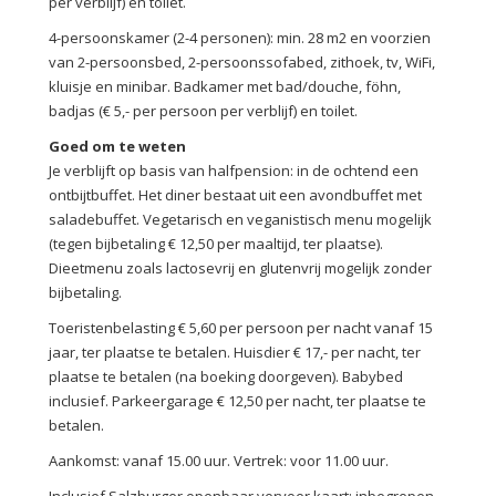
per verblijf) en toilet.
4-persoonskamer (2-4 personen): min. 28 m2 en voorzien
van 2-persoonsbed, 2-persoonssofabed, zithoek, tv, WiFi,
kluisje en minibar. Badkamer met bad/douche, föhn,
badjas (€ 5,- per persoon per verblijf) en toilet.
Goed om te weten
Je verblijft op basis van halfpension: in de ochtend een
ontbijtbuffet. Het diner bestaat uit een avondbuffet met
saladebuffet. Vegetarisch en veganistisch menu mogelijk
(tegen bijbetaling € 12,50 per maaltijd, ter plaatse).
Dieetmenu zoals lactosevrij en glutenvrij mogelijk zonder
bijbetaling.
Toeristenbelasting € 5,60 per persoon per nacht vanaf 15
jaar, ter plaatse te betalen. Huisdier € 17,- per nacht, ter
plaatse te betalen (na boeking doorgeven). Babybed
inclusief. Parkeergarage € 12,50 per nacht, ter plaatse te
betalen.
Aankomst: vanaf 15.00 uur. Vertrek: voor 11.00 uur.
Inclusief Salzburger openbaar vervoer kaart: inbegrepen