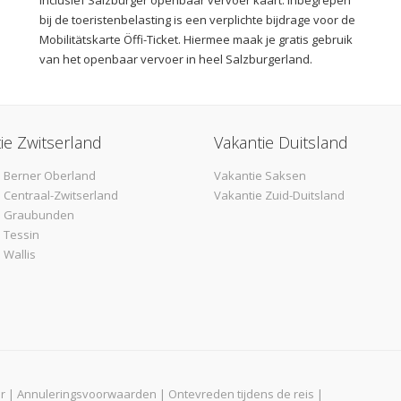
bij de toeristenbelasting is een verplichte bijdrage voor de
Mobilitätskarte Öffi-Ticket. Hiermee maak je gratis gebruik
van het openbaar vervoer in heel Salzburgerland.
ie Zwitserland
Vakantie Duitsland
 Berner Oberland
Vakantie Saksen
 Centraal-Zwitserland
Vakantie Zuid-Duitsland
e Graubunden
 Tessin
 Wallis
r
|
Annuleringsvoorwaarden
|
Ontevreden tijdens de reis
|