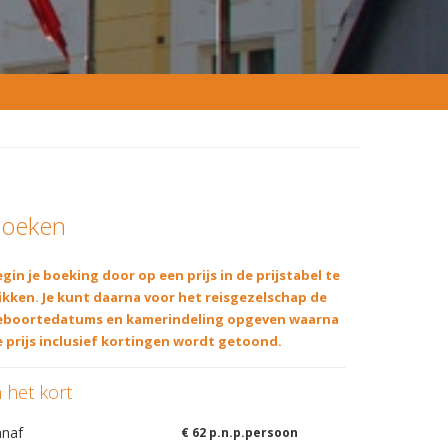
oeken
gin je boeking door op een prijs in de prijstabel te
ikken. Je kunt daarna voor het reisgezelschap de
eboortedatums en kamerindeling opgeven waarna
 prijs inclusief kortingen wordt getoond.
n het kort
anaf
€ 62 p.n.p.persoon