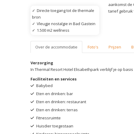
aankomst de G
✓
Directe toegang tot de thermale
tarief gebruik
bron
✓
Vleugje nostalgie in Bad Gastein
✓
1.500 m2 wellness
Over de accommodatie
Foto's
Prijzen
B
Verzorging
In Thermal Resort Hotel Elisabethpark verblijf je op basi
Faciliteiten en services
Babybed
Eten en drinken: bar
Eten en drinken: restaurant
Eten en drinken: terras
Fitnessruimte
Huisdier toegestaan
Kinderen: binnenspeelruimte