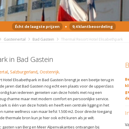
Écht de laagste prijzen
+
9,4 klantbeoordeling
Gasteinertal
Bad Gastein
Thermal Resort Hotel Elisabethpark
ark in Bad Gastein
B
ertal
,
Salzburgerland
,
Oostenrijk
.
Be
 Hotel Elisabethpark in Bad Gastein brengt je een beetje terug in
kl
de jaren dat Bad Gastein nog echt een plaats voor de upperclass
g
rdig kan iedereen genieten van deze hotels met nog een
de
vleug charme maar met modern comfort en persoonlijke service.
park is één van deze hotels en heeft een centrale ligging in het
n ruime wellness van maar liefst 1.500 m2. Door directe toegang
I
e thermale bron kun je hier ook echt kuren als je wilt.
V
: gasten van Berg en Meer Alpenvakanties ontvangen bij