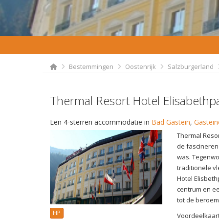
Bestemmingen
Oostenrijk
Salzburgerland
Thermal Resort Hotel Elisabethp
Een 4-sterren accommodatie in
Bad Gastein
,
Gastein
Thermal Resort
de fascineren
was. Tegenwoo
traditionele 
Hotel Elisbeth
centrum en ee
tot de beroemd
HP
Voordeelkaart