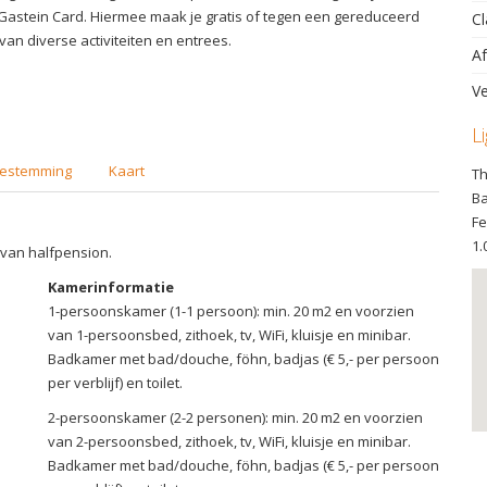
astein Card. Hiermee maak je gratis of tegen een gereduceerd
Cl
 van diverse activiteiten en entrees.
Af
Ve
L
estemming
Kaart
Th
Ba
Fe
1.
s van halfpension.
Kamerinformatie
1-persoonskamer (1-1 persoon): min. 20 m2 en voorzien
van 1-persoonsbed, zithoek, tv, WiFi, kluisje en minibar.
Badkamer met bad/douche, föhn, badjas (€ 5,- per persoon
per verblijf) en toilet.
2-persoonskamer (2-2 personen): min. 20 m2 en voorzien
van 2-persoonsbed, zithoek, tv, WiFi, kluisje en minibar.
Badkamer met bad/douche, föhn, badjas (€ 5,- per persoon