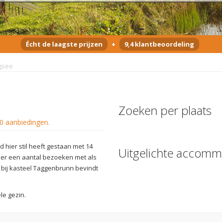
Écht de laagste prijzen
+
9,4 klantbeoordeling
gsee
Zoeken per plaats
0 aanbiedingen
.
d hier stil heeft gestaan met 14
Uitgelichte accomm
 er een aantal bezoeken met als
: bij kasteel Taggenbrunn bevindt
le gezin.