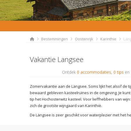
Bestemmingen
Oostenrijk
Karinthie
Lan
Vakantie Langsee
Ontdek
0 accommodaties
,
0 tips
en
Zomervakantie aan de Längsee. Soms lijkt het alsof de tij
bewaard gebleven kasteelruïnes in de omgeving. Je kunt
tip het Hochosterwitz kasteel. Voor lieffhebbers van wijn
zich de grootste wijngaard van Karinthië.
De Längsee is zeer geschikt voor waterplezier met het he