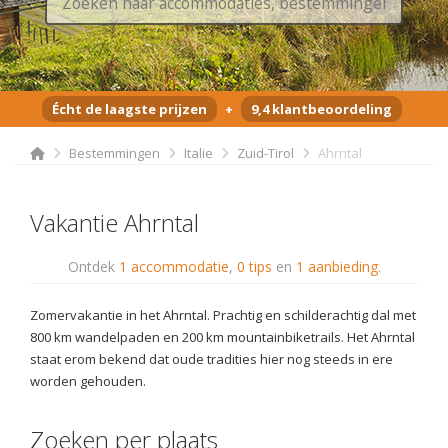
Écht de laagste prijzen
+
9,4 klantbeoordeling
Bestemmingen
Italie
Zuid-Tirol
Ahrntal
Vakantie Ahrntal
Ontdek
1 accommodatie
,
0 tips
en
1 aanbieding
.
Zomervakantie in het Ahrntal. Prachtig en schilderachtig dal met
800 km wandelpaden en 200 km mountainbiketrails. Het Ahrntal
staat erom bekend dat oude tradities hier nog steeds in ere
worden gehouden.
Zoeken per plaats