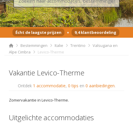
Écht de laagste prijzen
+
9,4 klantbeoordeling
Bestemmingen
Italie
Trentino
Valsugana en
Alpe Cimbra
Levico-Therme
Vakantie Levico-Therme
Ontdek
1 accommodatie
,
0 tips
en
0 aanbiedingen
.
Zomervakantie in Levico-Therme.
Uitgelichte accommodaties