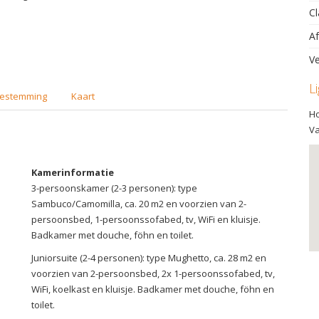
Cl
Af
Ve
L
estemming
Kaart
Ho
Va
Kamerinformatie
3-persoonskamer (2-3 personen): type
Sambuco/Camomilla, ca. 20 m2 en voorzien van 2-
persoonsbed, 1-persoonssofabed, tv, WiFi en kluisje.
Badkamer met douche, föhn en toilet.
Juniorsuite (2-4 personen): type Mughetto, ca. 28 m2 en
voorzien van 2-persoonsbed, 2x 1-persoonssofabed, tv,
WiFi, koelkast en kluisje. Badkamer met douche, föhn en
toilet.