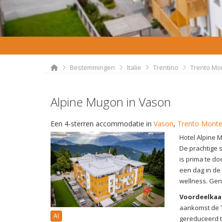
Bestemmingen
Italie
Trentino
Trento Mo
Alpine Mugon in Vason
Een 4-sterren accommodatie in
Vason
,
Trento Mont
Hotel Alpine 
De prachtige 
is prima te d
een dag in de
wellness. Geni
Voordeelkaa
aankomst de T
AI
gereduceerd ta