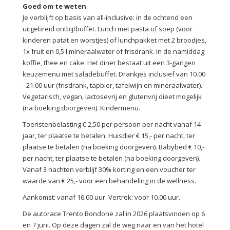
Goed om te weten
Je verblijft op basis van all-inclusive: in de ochtend een
uitgebreid ontbijtbuffet. Lunch met pasta of soep (voor
kinderen patat en worstjes) of lunchpakket met 2 broodjes,
1x fruit en 0,5 l mineraalwater of frisdrank. In de namiddag
koffie, thee en cake. Het diner bestaat uit een 3-gangen
keuzemenu met saladebuffet. Drankjes inclusief van 10.00
- 21.00 uur (frisdrank, tapbier, tafelwijn en mineraalwater).
Vegetarisch, vegan, lactosevrij en glutenvrij dieet mogelijk
(na boeking doorgeven). Kindermenu.
Toeristenbelasting € 2,50 per persoon per nacht vanaf 14
jaar, ter plaatse te betalen. Huisdier € 15,- per nacht, ter
plaatse te betalen (na boeking doorgeven). Babybed € 10,-
per nacht, ter plaatse te betalen (na boeking doorgeven).
Vanaf 3 nachten verblijf 30% korting en een voucher ter
waarde van € 25,- voor een behandeling in de wellness.
Aankomst: vanaf 16.00 uur. Vertrek: voor 10.00 uur.
De autorace Trento Bondone zal in 2026 plaatsvinden op 6
en 7 juni. Op deze dagen zal de weg naar en van het hotel