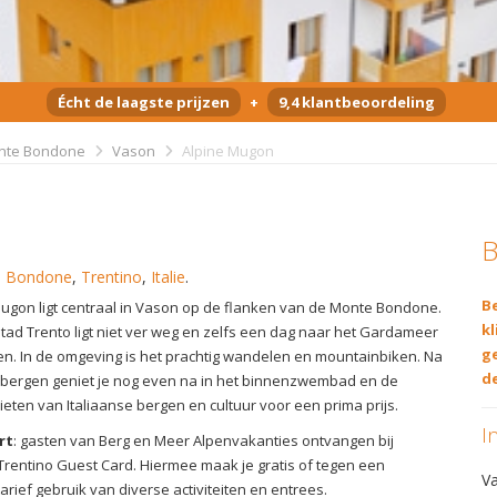
Écht de laagste prijzen
+
9,4 klantbeoordeling
nte Bondone
Vason
Alpine Mugon
B
e Bondone
,
Trentino
,
Italie
.
Be
Mugon ligt centraal in Vason op de flanken van de Monte Bondone.
kl
stad Trento ligt niet ver weg en zelfs een dag naar het Gardameer
g
oen. In de omgeving is het prachtig wandelen en mountainbiken. Na
de
 bergen geniet je nog even na in het binnenzwembad en de
eten van Italiaanse bergen en cultuur voor een prima prijs.
I
rt
: gasten van Berg en Meer Alpenvakanties ontvangen bij
rentino Guest Card. Hiermee maak je gratis of tegen een
V
rief gebruik van diverse activiteiten en entrees.