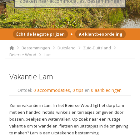
Écht de laagste prijzen
+
9,4 klantbeoordeling
Bestemmingen
Duitsland
Zuid-Duitsland
Beierse Woud
Lam
Vakantie Lam
Ontdek
0 accommodaties
,
0 tips
en
0 aanbiedingen
.
Zomervakantie in Lam. In het Beierse Woud ligt het dorp Lam
met een handvol hotels, winkels en terrasjes omgeven door
bossen, beekjes en watervallen. Op zoek naar een rustige
vakantie om te wandelen, fietsen en uitstapjes in de omgeving
te maken? Lam is een uitstekende bestemming.