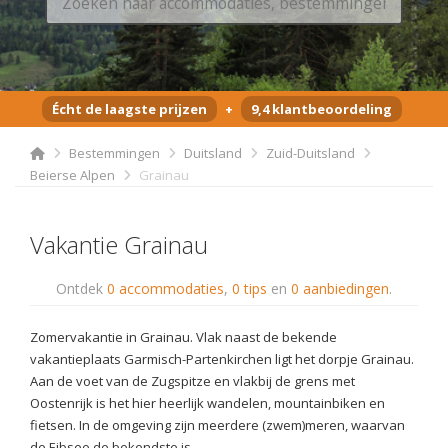
Écht de laagste prijzen
+
9,4 klantbeoordeling
Bestemmingen
Duitsland
Zuid-Duitsland
Beierse Alpen
Grainau
Vakantie Grainau
Ontdek
0 accommodaties
,
0 tips
en
0 aanbiedingen
.
Zomervakantie in Grainau. Vlak naast de bekende
vakantieplaats Garmisch-Partenkirchen ligt het dorpje Grainau.
Aan de voet van de Zugspitze en vlakbij de grens met
Oostenrijk is het hier heerlijk wandelen, mountainbiken en
fietsen. In de omgeving zijn meerdere (zwem)meren, waarvan
de Eibsee de bekendste is.