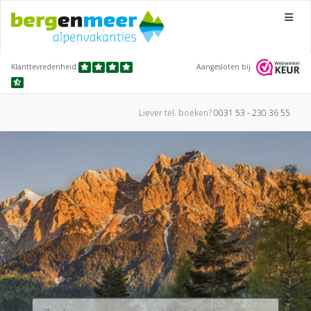
Menu
Klanttevredenheid
Aangesloten bij
Liever tel.
boeken?
0031 53 - 230 36 55